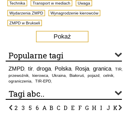
Technika
Transport w mediach
Uwaga
Wydarzenia ZMPD
Wynagrodzenie kierowców
ZMPD w Brukseli
Pokaż
Popularne tagi
ZMPD
tir
droga
Polska
Rosja
granica
TIR
,
,
,
,
,
,
,
przewoźnik
kierowca
Ukraina
Białoruś
pojazd
celnik
,
,
,
,
,
,
ograniczenia
TIR-EPD
,
,
Tagi abc..
2
3
5
6
A
B
C
D
E
F
G
H
I
J
K
L
P
R
S
Ś
T
U
V
W
Z