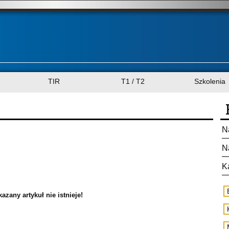
TIR
T1 / T2
Szkolenia
N
N
K
azany artykuł nie istnieje!