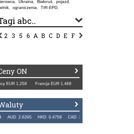
ierowca
Ukraina
Białoruś
pojazd
,
,
,
,
elnik
ograniczenia
TIR-EPD
,
,
,
Tagi abc..
2
3
5
6
A
B
C
D
E
F
G
H
I
J
K
L
Ł
P
R
S
Ś
T
U
V
W
Z
Ceny ON
 EUR 1,258 Francja EUR 1,468 Hiszpania EUR 1,229 WB GB
Waluty
UD 2.6265 HKD 0.4758 CAD 2.6618 NZD 2.1914 SGD 2.9