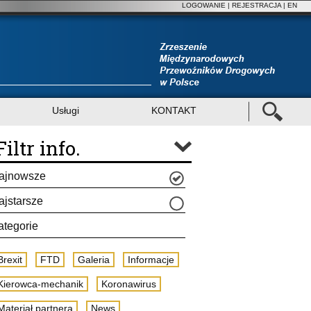
LOGOWANIE
|
REJESTRACJA
| EN
Usługi
KONTAKT
Filtr info.
ajnowsze
ajstarsze
ategorie
Brexit
FTD
Galeria
Informacje
Kierowca-mechanik
Koronawirus
Materiał partnera
News