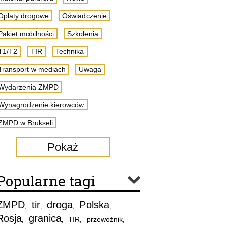
Opłaty drogowe
Oświadczenie
Pakiet mobilności
Szkolenia
T1/T2
TIR
Technika
Transport w mediach
Uwaga
Wydarzenia ZMPD
Wynagrodzenie kierowców
ZMPD w Brukseli
Pokaż
Popularne tagi
ZMPD
tir
droga
Polska
,
,
,
,
Rosja
granica
TIR
przewoźnik
,
,
,
,