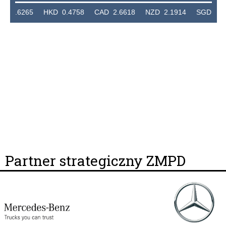
265 HKD 0.4758 CAD 2.6618 NZD 2.1914 SGD 2.9123 EU
Partner strategiczny ZMPD