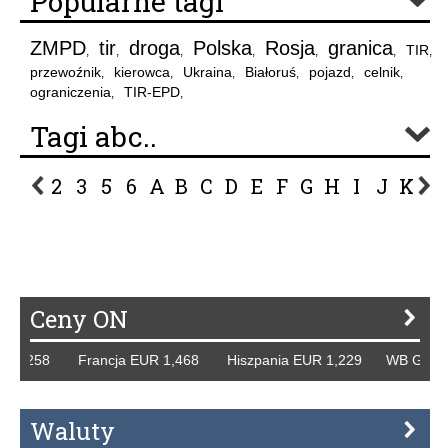
Popularne tagi
ZMPD
tir
droga
Polska
Rosja
granica
TIR
,
,
,
,
,
,
,
przewoźnik
kierowca
Ukraina
Białoruś
pojazd
celnik
,
,
,
,
,
,
ograniczenia
TIR-EPD
,
,
Tagi abc..
2
3
5
6
A
B
C
D
E
F
G
H
I
J
K
L
P
R
S
Ś
T
U
V
W
Z
Ceny ON
258 Francja EUR 1,468 Hiszpania EUR 1,229 WB GBP 1,318
Waluty