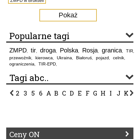
ZMPD w Brukseli
Pokaż
Popularne tagi
ZMPD
tir
droga
Polska
Rosja
granica
TIR
,
,
,
,
,
,
,
przewoźnik
kierowca
Ukraina
Białoruś
pojazd
celnik
,
,
,
,
,
,
ograniczenia
TIR-EPD
,
,
Tagi abc..
2
3
5
6
A
B
C
D
E
F
G
H
I
J
K
L
P
R
S
Ś
T
U
V
W
Z
Ceny ON