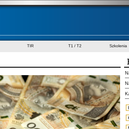
TIR
T1 / T2
Szkolenia
N
N
K