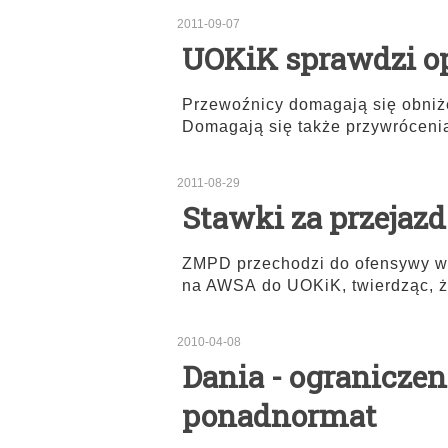
2011-09-07
UOKiK sprawdzi op
Przewoźnicy domagają się obniże
Domagają się także przywróceni
2011-08-29
Stawki za przejaz
ZMPD przechodzi do ofensywy w 
na AWSA do UOKiK, twierdząc, 
2010-04-08
Dania - ograniczen
ponadnormat