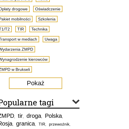
Opłaty drogowe
Oświadczenie
Pakiet mobilności
Szkolenia
T1/T2
TIR
Technika
Transport w mediach
Uwaga
Wydarzenia ZMPD
Wynagrodzenie kierowców
ZMPD w Brukseli
Pokaż
Popularne tagi
ZMPD
tir
droga
Polska
,
,
,
,
Rosja
granica
TIR
przewoźnik
,
,
,
,