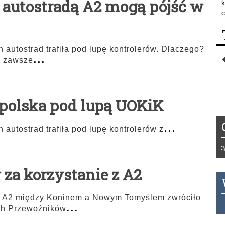
d autostradą A2 mogą pójść w
k
c
 autostrad trafiła pod lupę kontrolerów. Dlaczego?
...
o zawsze
polska pod lupą UOKiK
...
 autostrad trafiła pod lupę kontrolerów z
Tydzień 42/2019 r. Niemcy E
 za korzystanie z A2
ie A2 między Koninem a Nowym Tomyślem zwróciło
...
THB 0.1129 USD 3.7324 AUD
ch Przewoźników