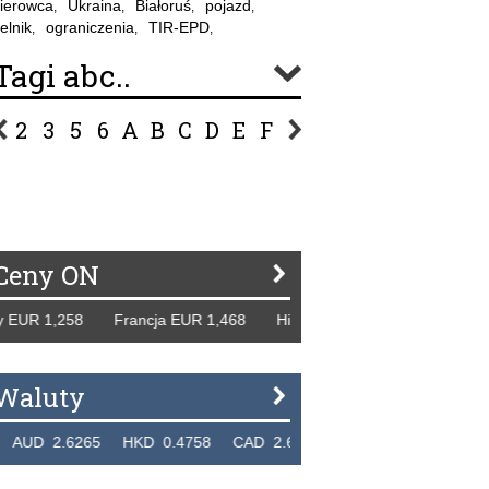
ierowca
Ukraina
Białoruś
pojazd
,
,
,
,
elnik
ograniczenia
TIR-EPD
,
,
,
Tagi abc..
2
3
5
6
A
B
C
D
E
F
G
H
I
J
K
L
Ł
P
R
S
Ś
T
U
V
W
Z
Ceny ON
UR 1,258 Francja EUR 1,468 Hiszpania EUR 1,229 WB GBP 
Waluty
 2.6265 HKD 0.4758 CAD 2.6618 NZD 2.1914 SGD 2.91