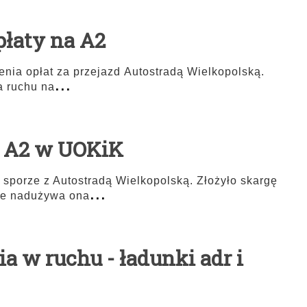
łaty na A2
nia opłat za przejazd Autostradą Wielkopolską.
...
a ruchu na
d A2 w UOKiK
sporze z Autostradą Wielkopolską. Złożyło skargę
...
że nadużywa ona
ia w ruchu - ładunki adr i