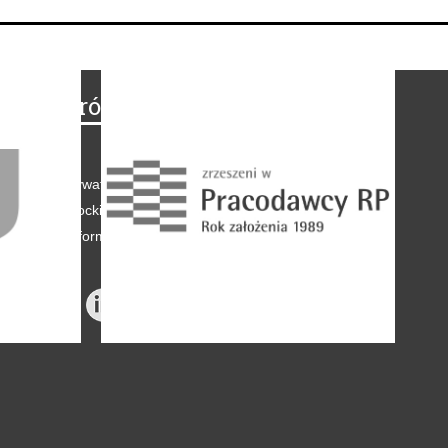
Na skróty
Regulamin
-
Polityka prywatności
-
Polityka coockies
-
Klauzule informacyjne
-
Reklama
-