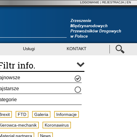
LOGOWANIE
|
REJESTRACJA
| EN
Usługi
KONTAKT
Filtr info.
ajnowsze
ajstarsze
ategorie
Brexit
FTD
Galeria
Informacje
Kierowca-mechanik
Koronawirus
Materiał partnera
News