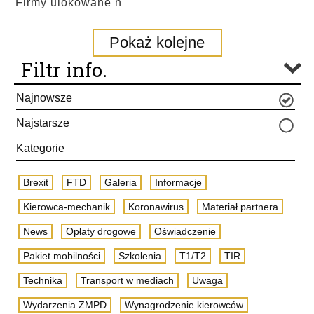
Firmy ulokowane n
Pokaż kolejne
Filtr info.
Najnowsze
Najstarsze
Kategorie
Brexit
FTD
Galeria
Informacje
Kierowca-mechanik
Koronawirus
Materiał partnera
News
Opłaty drogowe
Oświadczenie
Pakiet mobilności
Szkolenia
T1/T2
TIR
Technika
Transport w mediach
Uwaga
Wydarzenia ZMPD
Wynagrodzenie kierowców