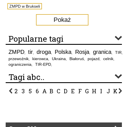
ZMPD w Brukseli
Pokaż
Popularne tagi
ZMPD
tir
droga
Polska
Rosja
granica
TIR
,
,
,
,
,
,
,
przewoźnik
kierowca
Ukraina
Białoruś
pojazd
celnik
,
,
,
,
,
,
ograniczenia
TIR-EPD
,
,
Tagi abc..
2
3
5
6
A
B
C
D
E
F
G
H
I
J
K
L
P
R
S
Ś
T
U
V
W
Z