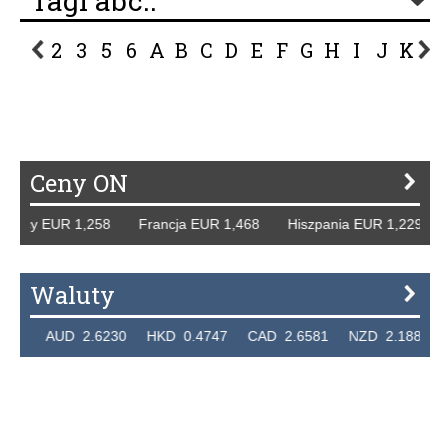
Tagi abc..
2
3
5
6
A
B
C
D
E
F
G
H
I
J
K
L
P
R
S
Ś
T
U
V
W
Z
Ceny ON
mcy EUR 1,258 Francja EUR 1,468 Hiszpania EUR 1,229 WB
Waluty
6 AUD 2.6230 HKD 0.4747 CAD 2.6581 NZD 2.1889 SGD