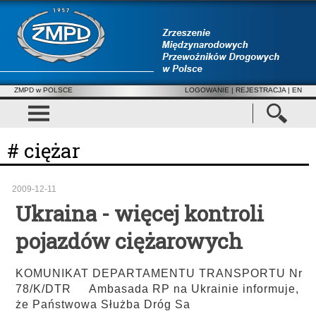
ZMPD w POLSCE
LOGOWANIE
|
REJESTRACJA
| EN
# ciężar
2009-12-11
Ukraina - więcej kontroli
pojazdów ciężarowych
KOMUNIKAT DEPARTAMENTU TRANSPORTU Nr
78/K/DTR Ambasada RP na Ukrainie informuje,
że Państwowa Służba Dróg Sa