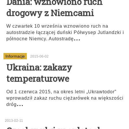
Dania: wznowiono ruch
drogowy z Niemcami
W czwartek 10 września wznowiono ruch na
autostradzie łączącej duński Półwysep Jutlandzki i
...
północne Niemcy. Autostradę
Informacje
2015-06-02
Ukraina: zakazy
temperaturowe
Od 1 czerwca 2015, na okres letni „Ukrawtodor”
wprowadził zakaz ruchu ciężarówek na większości
...
dróg
2013-02-11