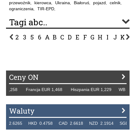
przewoźnik
kierowca
Ukraina
Białoruś
pojazd
celnik
,
,
,
,
,
,
ograniczenia
TIR-EPD
,
,
Tagi abc..
2
3
5
6
A
B
C
D
E
F
G
H
I
J
K
L
P
R
S
Ś
T
U
V
W
Z
Ceny ON
R 1,258 Francja EUR 1,468 Hiszpania EUR 1,229 WB GBP 1
Waluty
2.6265 HKD 0.4758 CAD 2.6618 NZD 2.1914 SGD 2.912