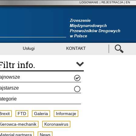
LOGOWANIE
|
REJESTRACJA
| EN
Usługi
KONTAKT
Filtr info.
ajnowsze
ajstarsze
ategorie
Brexit
FTD
Galeria
Informacje
Kierowca-mechanik
Koronawirus
Materiał partnera
News