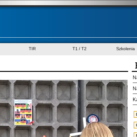
TIR
T1 / T2
Szkolenia
N
N
K