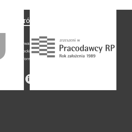
Na skróty
Regulamin
-
Polityka prywatności
-
Polityka coockies
-
Klauzule informacyjne
-
Reklama
-