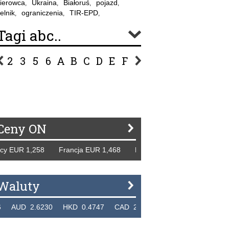
ierowca
Ukraina
Białoruś
pojazd
,
,
,
,
elnik
ograniczenia
TIR-EPD
,
,
,
Tagi abc..
2
3
5
6
A
B
C
D
E
F
G
H
I
J
K
L
Ł
P
R
S
Ś
T
U
V
W
Z
Ceny ON
EUR 1,258 Francja EUR 1,468 Hiszpania EUR 1,229 WB GBP
Waluty
D 2.6230 HKD 0.4747 CAD 2.6581 NZD 2.1889 SGD 2.9