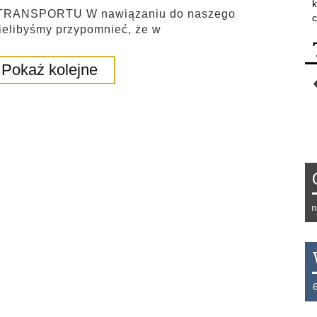
k
ANSPORTU W nawiązaniu do naszego
c
ielibyśmy przypomnieć, że w
Pokaż kolejne
Tydzień 42/2019 r. Niemcy 
THB 0.1126 USD 3.7236 AU