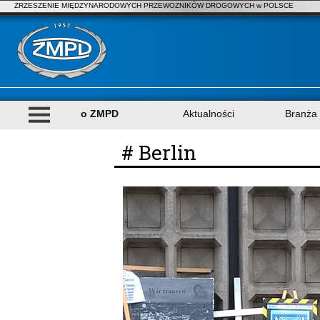
ZRZESZENIE MIĘDZYNARODOWYCH PRZEWOZNIKÓW DROGOWYCH w POLSCE
o ZMPD
Aktualności
Branża
# Berlin