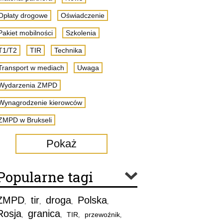
Opłaty drogowe
Oświadczenie
Pakiet mobilności
Szkolenia
T1/T2
TIR
Technika
Transport w mediach
Uwaga
Wydarzenia ZMPD
Wynagrodzenie kierowców
ZMPD w Brukseli
Pokaż
Popularne tagi
ZMPD
tir
droga
Polska
,
,
,
,
Rosja
granica
TIR
przewoźnik
,
,
,
,