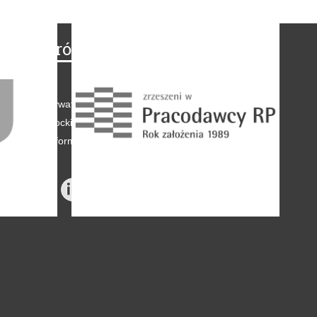
Na skróty
Regulamin
-
Polityka prywatności
-
Polityka coockies
-
Klauzule informacyjne
-
Reklama
-