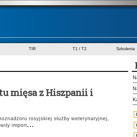
TIR
T1 / T2
Szkolenia
N
N
tu mięsa z Hiszpanii i
K
znadzoru rosyjskiej służby weterynaryjnej,
...
wity import