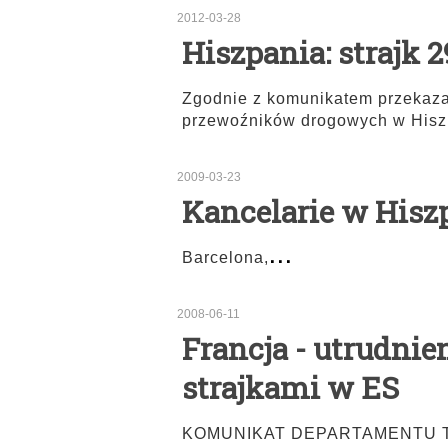
2012-03-28
Hiszpania: strajk 2
Zgodnie z komunikatem przekaza
przewoźników drogowych w Hiszp
2009-03-23
Kancelarie w Hisz
...
Barcelona,
2008-06-11
Francja - utrudnie
strajkami w ES
KOMUNIKAT DEPARTAMENTU TRA