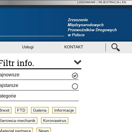
LOGOWANIE
|
REJESTRACJA
| EN
Usługi
KONTAKT
Filtr info.
ajnowsze
ajstarsze
ategorie
Brexit
FTD
Galeria
Informacje
Kierowca-mechanik
Koronawirus
Materiał partnera
News