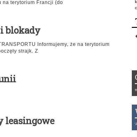
k
na terytorium Francji (do
c
 i blokady
NSPORTU Informujemy, że na terytorium
oczęły strajk. Z
unii
Tydzień 42/2019 r. Niemcy
y leasingowe
THB 0.1129 USD 3.7324 A