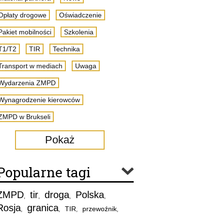
Opłaty drogowe
Oświadczenie
Pakiet mobilności
Szkolenia
T1/T2
TIR
Technika
Transport w mediach
Uwaga
Wydarzenia ZMPD
Wynagrodzenie kierowców
ZMPD w Brukseli
Pokaż
Popularne tagi
ZMPD
tir
droga
Polska
,
,
,
,
Rosja
granica
TIR
przewoźnik
,
,
,
,