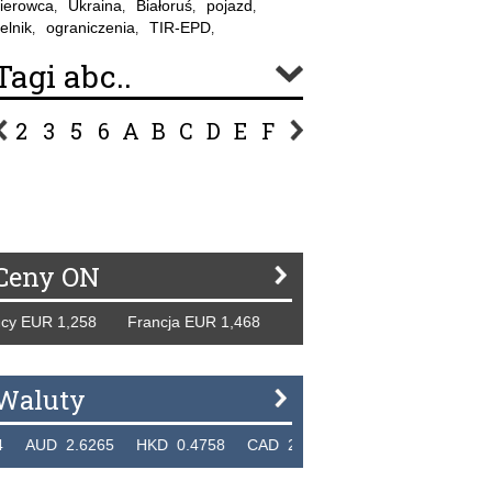
ierowca
Ukraina
Białoruś
pojazd
,
,
,
,
elnik
ograniczenia
TIR-EPD
,
,
,
Tagi abc..
2
3
5
6
A
B
C
D
E
F
G
H
I
J
K
L
Ł
P
R
S
Ś
T
U
V
W
Z
Ceny ON
 EUR 1,258 Francja EUR 1,468 Hiszpania EUR 1,229 WB GB
Waluty
UD 2.6265 HKD 0.4758 CAD 2.6618 NZD 2.1914 SGD 2.9