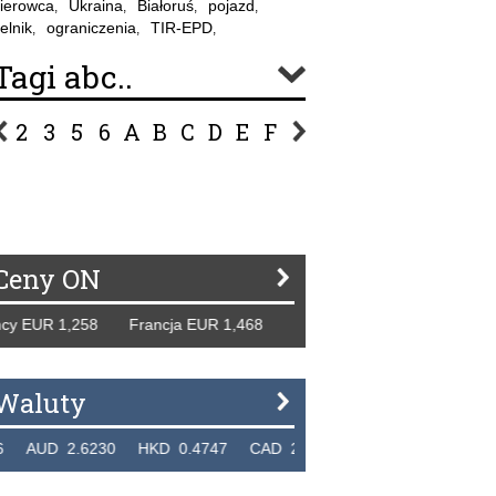
ierowca
Ukraina
Białoruś
pojazd
,
,
,
,
elnik
ograniczenia
TIR-EPD
,
,
,
Tagi abc..
2
3
5
6
A
B
C
D
E
F
G
H
I
J
K
L
Ł
P
R
S
Ś
T
U
V
W
Z
Ceny ON
 EUR 1,258 Francja EUR 1,468 Hiszpania EUR 1,229 WB GB
Waluty
UD 2.6230 HKD 0.4747 CAD 2.6581 NZD 2.1889 SGD 2.9