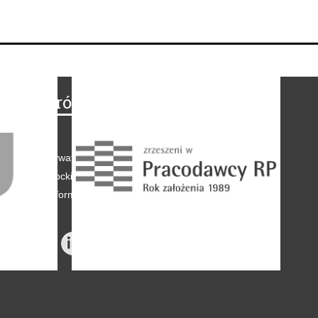
Na skróty
Regulamin
-
Polityka prywatności
-
Polityka coockies
-
Klauzule informacyjne
-
Reklama
-