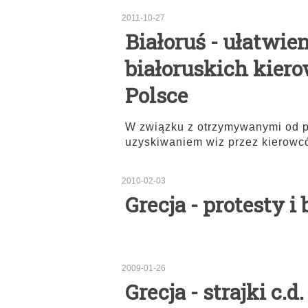
2011-10-27
Białoruś - ułatwie
białoruskich kier
Polsce
W związku z otrzymywanymi od 
uzyskiwaniem wiz przez kierowc
2010-02-03
Grecja - protesty 
2009-01-26
Grecja - strajki c.d.