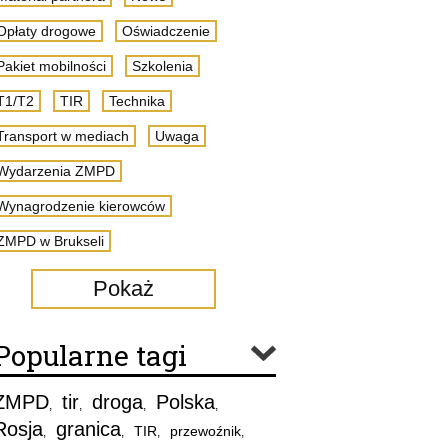
Opłaty drogowe
Oświadczenie
Pakiet mobilności
Szkolenia
T1/T2
TIR
Technika
Transport w mediach
Uwaga
Wydarzenia ZMPD
Wynagrodzenie kierowców
ZMPD w Brukseli
Pokaż
Popularne tagi
ZMPD
tir
droga
Polska
,
,
,
,
Rosja
granica
TIR
przewoźnik
,
,
,
,