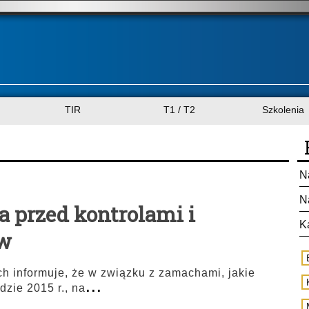
TIR
T1 / T2
Szkolenia
N
N
ia przed kontrolami i
K
ów
h informuje, że w związku z zamachami, jakie
...
dzie 2015 r., na