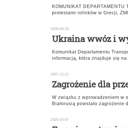
KOMUNIKAT DEPARTAMENTU TRA
protestami rolników w Grecji, Z
2008-04-25
Ukraina wwóz i w
Komunikat Departamentu Transpo
informacją, która znajduje się na 
2007-12-21
Zagrożenie dla p
W związku z wprowadzeniem w os
Białorusią powstało zagrożenie 
2005-03-07