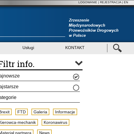
LOGOWANIE
|
REJESTRACJA
| EN
Usługi
KONTAKT
Filtr info.
ajnowsze
ajstarsze
ategorie
Brexit
FTD
Galeria
Informacje
Kierowca-mechanik
Koronawirus
Materiał partnera
News