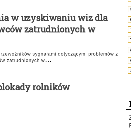
nia w uzyskiwaniu wiz dla
owców zatrudnionych w
przewoźników sygnałami dotyczącymi problemów z
...
ów zatrudnionych w
i blokady rolników