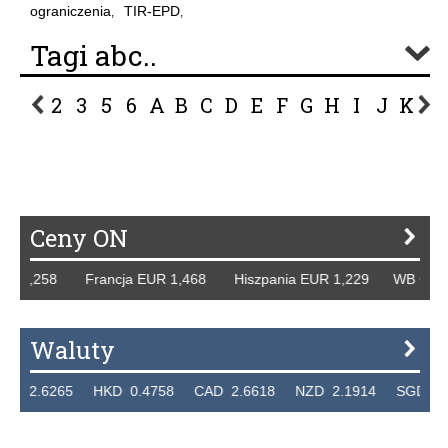
ograniczenia
TIR-EPD
,
,
Tagi abc..
2
3
5
6
A
B
C
D
E
F
G
H
I
J
K
L
P
R
S
Ś
T
U
V
W
Z
Ceny ON
258 Francja EUR 1,468 Hiszpania EUR 1,229 WB GBP 1,318
Waluty
265 HKD 0.4758 CAD 2.6618 NZD 2.1914 SGD 2.9123 E