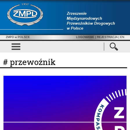
ZMPD w POLSCE
LOGOWANIE
|
REJESTRACJA
| EN
# przewoźnik