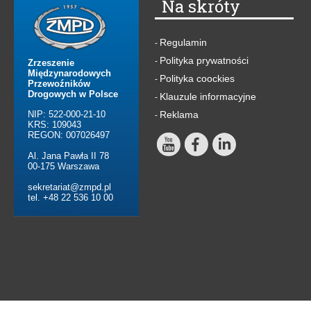
Na skróty
Regulamin
-
Polityka prywatności
-
Zrzeszenie
Międzynarodowych
Polityka coockies
-
Przewoźników
Drogowych w Polsce
Klauzule informacyjne
-
NIP: 522-000-21-10
Reklama
-
KRS: 109043
REGON: 007026497
Al. Jana Pawła II 78
00-175 Warszawa
sekretariat@zmpd.pl
tel. +48 22 536 10 00