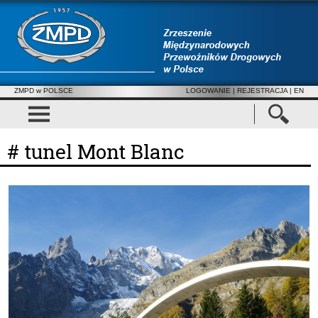
ZMPD w POLSCE
LOGOWANIE
|
REJESTRACJA
| EN
# tunel Mont Blanc