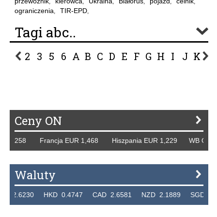
przewoźnik
kierowca
Ukraina
Białoruś
pojazd
celnik
,
,
,
,
,
,
ograniczenia
TIR-EPD
,
,
Tagi abc..
2
3
5
6
A
B
C
D
E
F
G
H
I
J
K
L
P
R
S
Ś
T
U
V
W
Z
Ceny ON
,258 Francja EUR 1,468 Hiszpania EUR 1,229 WB GBP 1,31
Waluty
230 HKD 0.4747 CAD 2.6581 NZD 2.1889 SGD 2.9048 E