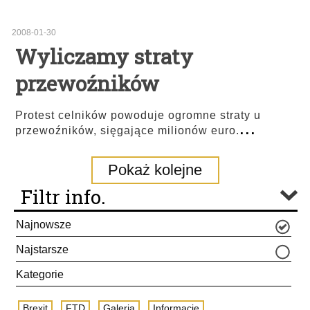
2008-01-30
Wyliczamy straty
przewoźników
Protest celników powoduje ogromne straty u
...
przewoźników, sięgające milionów euro.
Pokaż kolejne
Filtr info.
Najnowsze
Najstarsze
Kategorie
Brexit
FTD
Galeria
Informacje