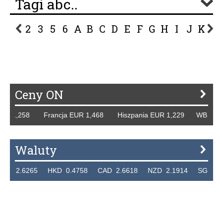
Tagi abc..
2
3
5
6
A
B
C
D
E
F
G
H
I
J
K
L
P
R
S
Ś
T
U
V
W
Z
Ceny ON
R 1,258 Francja EUR 1,468 Hiszpania EUR 1,229 WB GBP 1
Waluty
 2.6265 HKD 0.4758 CAD 2.6618 NZD 2.1914 SGD 2.912