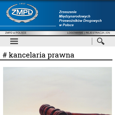
ZMPD w POLSCE
LOGOWANIE
|
REJESTRACJA
| EN
# kancelaria prawna