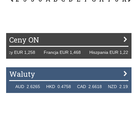
P
R
S
Ś
T
U
V
W
Z
Ceny ON
emcy EUR 1,258 Francja EUR 1,468 Hiszpania EUR 1,229 W
Waluty
24 AUD 2.6265 HKD 0.4758 CAD 2.6618 NZD 2.1914 SGD