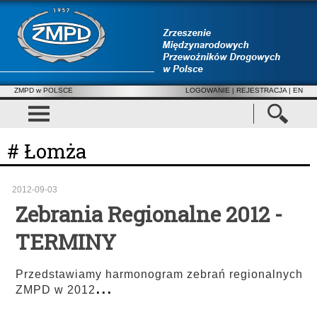
ZMPD w POLSCE
LOGOWANIE
|
REJESTRACJA
| EN
# Łomża
2012-09-03
Zebrania Regionalne 2012 -
TERMINY
Przedstawiamy harmonogram zebrań regionalnych
...
ZMPD w 2012