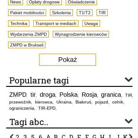
News
Opłaty drogowe
Oświadczenie
Pakiet mobilności
Szkolenia
T1/T2
TIR
Technika
Transport w mediach
Uwaga
Wydarzenia ZMPD
Wynagrodzenie kierowców
ZMPD w Brukseli
Pokaż
Popularne tagi
ZMPD
tir
droga
Polska
Rosja
granica
TIR
,
,
,
,
,
,
,
przewoźnik
kierowca
Ukraina
Białoruś
pojazd
celnik
,
,
,
,
,
,
ograniczenia
TIR-EPD
,
,
Tagi abc..
2
3
5
6
A
B
C
D
E
F
G
H
I
J
K
L