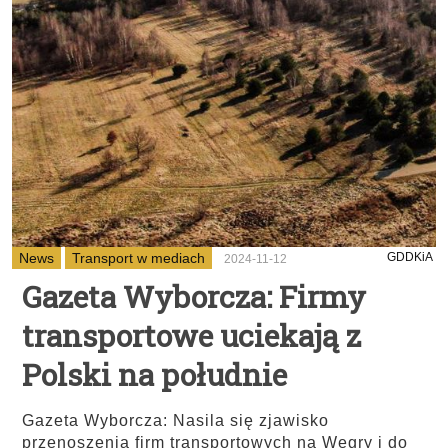
News
Transport w mediach
GDDKiA
2024-11-12
Gazeta Wyborcza: Firmy
transportowe uciekają z
Polski na południe
Gazeta Wyborcza: Nasila się zjawisko
przenoszenia firm transportowych na Węgry i do