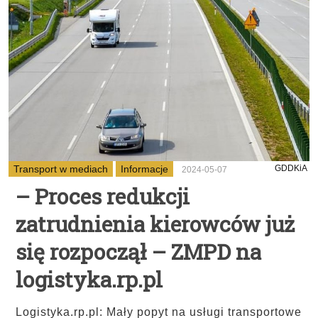
Transport w mediach
Informacje
GDDKiA
2024-05-07
– Proces redukcji
zatrudnienia kierowców już
się rozpoczął – ZMPD na
logistyka.rp.pl
Logistyka.rp.pl: Mały popyt na usługi transportowe