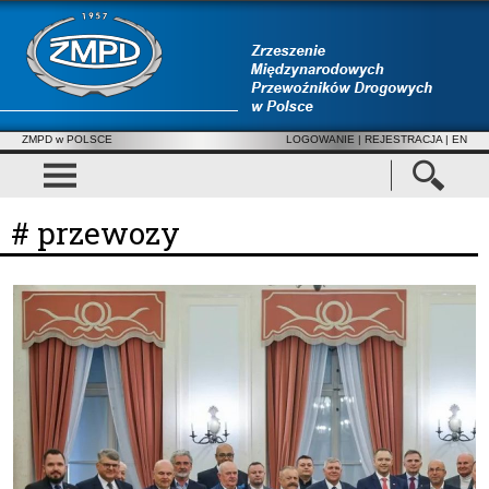
ZMPD w POLSCE
LOGOWANIE
|
REJESTRACJA
| EN
# przewozy