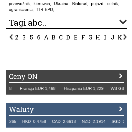
przewoźnik
kierowca
Ukraina
Białoruś
pojazd
celnik
,
,
,
,
,
,
ograniczenia
TIR-EPD
,
,
Tagi abc..
2
3
5
6
A
B
C
D
E
F
G
H
I
J
K
L
P
R
S
Ś
T
U
V
W
Z
Ceny ON
58 Francja EUR 1,468 Hiszpania EUR 1,229 WB GBP 1,318 
Waluty
65 HKD 0.4758 CAD 2.6618 NZD 2.1914 SGD 2.9123 EUR