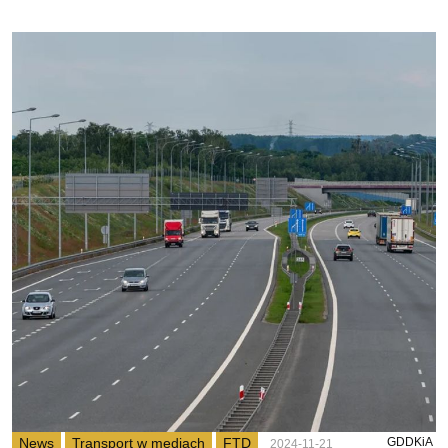
News
Transport w mediach
FTD
GDDKiA
2024-11-21