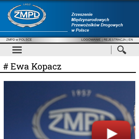
ZMPD w POLSCE
LOGOWANIE
|
REJESTRACJA
| EN
# Ewa Kopacz