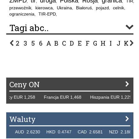
ZMPD
tir
droga
Polska
Rosja
granica
TIR
,
,
,
,
,
,
,
przewoźnik
kierowca
Ukraina
Białoruś
pojazd
celnik
,
,
,
,
,
,
ograniczenia
TIR-EPD
,
,
Tagi abc..
2
3
5
6
A
B
C
D
E
F
G
H
I
J
K
L
P
R
S
Ś
T
U
V
W
Z
Ceny ON
mcy EUR 1,258 Francja EUR 1,468 Hiszpania EUR 1,229 WB
Waluty
6 AUD 2.6230 HKD 0.4747 CAD 2.6581 NZD 2.1889 SGD