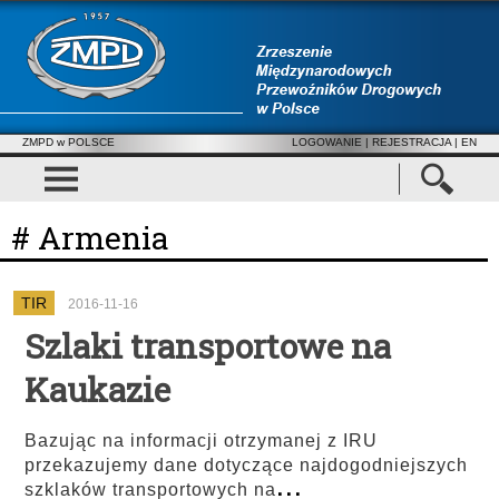
ZMPD w POLSCE
LOGOWANIE
|
REJESTRACJA
| EN
# Armenia
TIR
2016-11-16
Szlaki transportowe na
Kaukazie
Bazując na informacji otrzymanej z IRU
przekazujemy dane dotyczące najdogodniejszych
...
szklaków transportowych na