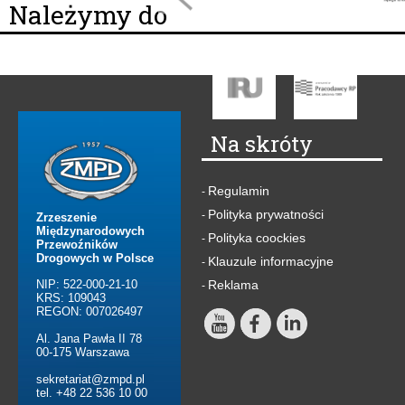
Należymy do
Na skróty
Regulamin
-
Polityka prywatności
-
Zrzeszenie
Międzynarodowych
Polityka coockies
-
Przewoźników
Drogowych w Polsce
Klauzule informacyjne
-
NIP: 522-000-21-10
Reklama
-
KRS: 109043
REGON: 007026497
Al. Jana Pawła II 78
00-175 Warszawa
sekretariat@zmpd.pl
tel. +48 22 536 10 00