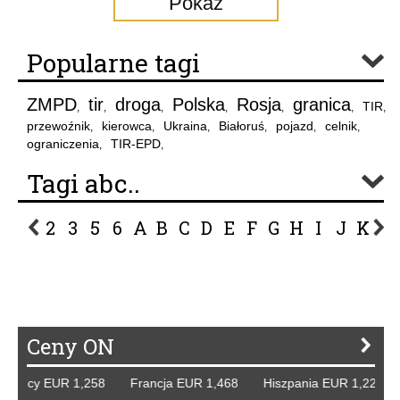
Pokaż
Popularne tagi
ZMPD
tir
droga
Polska
Rosja
granica
TIR
,
,
,
,
,
,
,
przewoźnik
kierowca
Ukraina
Białoruś
pojazd
celnik
,
,
,
,
,
,
ograniczenia
TIR-EPD
,
,
Tagi abc..
2
3
5
6
A
B
C
D
E
F
G
H
I
J
K
L
P
R
S
Ś
T
U
V
W
Z
Ceny ON
 Niemcy EUR 1,258 Francja EUR 1,468 Hiszpania EUR 1,229