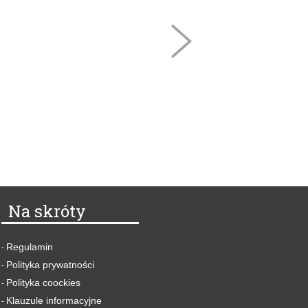
Na skróty
Regulamin
-
Polityka prywatności
-
Polityka coockies
-
Klauzule informacyjne
-