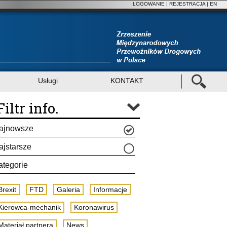
LOGOWANIE
|
REJESTRACJA
| EN
Usługi
KONTAKT
Filtr info.
ajnowsze
ajstarsze
ategorie
Brexit
FTD
Galeria
Informacje
Kierowca-mechanik
Koronawirus
Materiał partnera
News