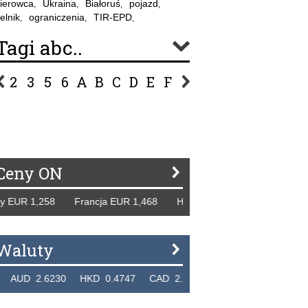
ierowca
Ukraina
Białoruś
pojazd
,
,
,
,
elnik
ograniczenia
TIR-EPD
,
,
,
Tagi abc..
2
3
5
6
A
B
C
D
E
F
G
H
I
J
K
L
Ł
P
R
S
Ś
T
U
V
W
Z
Ceny ON
UR 1,258 Francja EUR 1,468 Hiszpania EUR 1,229 WB GBP 
Waluty
D 2.6230 HKD 0.4747 CAD 2.6581 NZD 2.1889 SGD 2.90