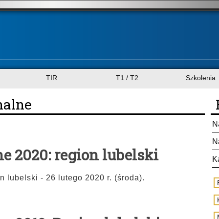
TIR
T1 / T2
Szkolenia
nalne
N
N
e 2020: region lubelski
K
 lubelski - 26 lutego 2020 r. (środa).