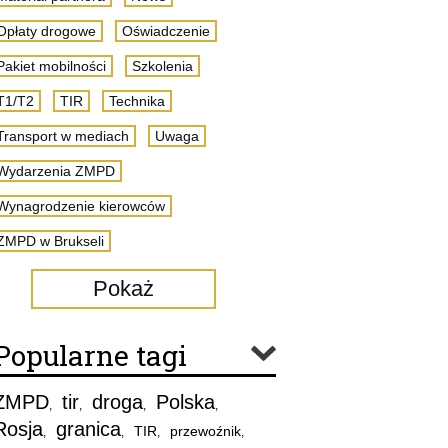
Opłaty drogowe
Oświadczenie
Pakiet mobilności
Szkolenia
T1/T2
TIR
Technika
Transport w mediach
Uwaga
Wydarzenia ZMPD
Wynagrodzenie kierowców
ZMPD w Brukseli
Pokaż
Popularne tagi
ZMPD
tir
droga
Polska
,
,
,
,
Rosja
granica
TIR
przewoźnik
,
,
,
,