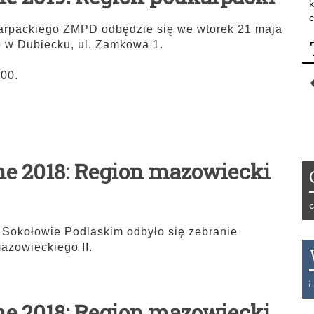
k
c
arpackiego ZMPD odbędzie się we wtorek 21 maja
o w Dubiecku, ul. Zamkowa 1.
.00.
ne 2018: Region mazowiecki
Tydzień 42/2019 r. Niemcy E
 Sokołowie Podlaskim odbyło się zebranie
azowieckiego II.
THB 0.1126 USD 3.7236 AU
ne 2018: Region mazowiecki