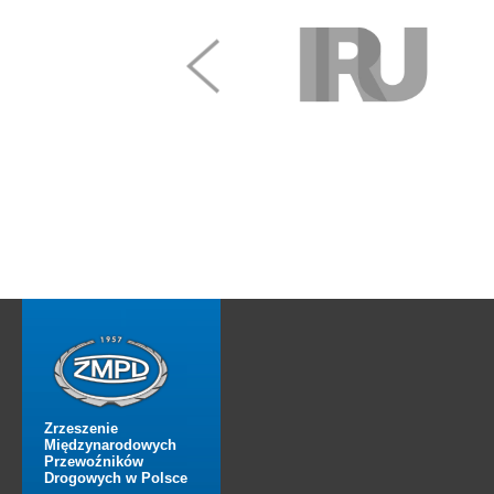
Zrzeszenie
Międzynarodowych
Przewoźników
Drogowych w Polsce