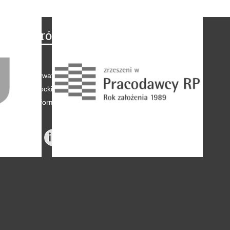
Na skróty
Regulamin
-
Polityka prywatności
-
Polityka coockies
-
Klauzule informacyjne
-
Reklama
-