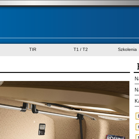
TIR
T1 / T2
Szkolenia
N
N
K