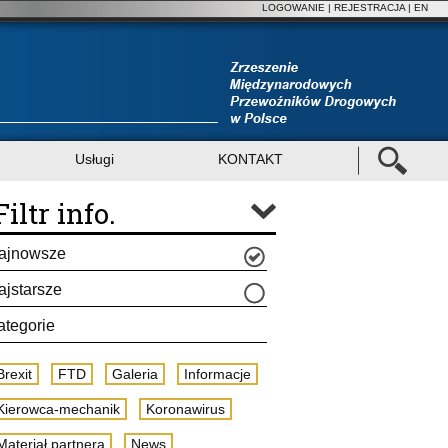
LOGOWANIE
|
REJESTRACJA
| EN
Usługi
KONTAKT
Filtr info.
ajnowsze
ajstarsze
ategorie
Brexit
FTD
Galeria
Informacje
Kierowca-mechanik
Koronawirus
Materiał partnera
News