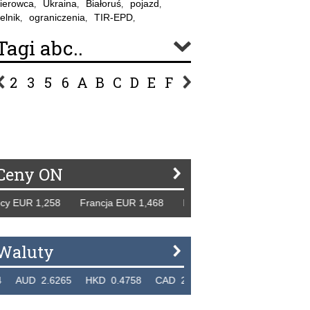
ierowca
Ukraina
Białoruś
pojazd
,
,
,
,
elnik
ograniczenia
TIR-EPD
,
,
,
Tagi abc..
2
3
5
6
A
B
C
D
E
F
G
H
I
J
K
L
Ł
P
R
S
Ś
T
U
V
W
Z
Ceny ON
EUR 1,258 Francja EUR 1,468 Hiszpania EUR 1,229 WB GBP
Waluty
UD 2.6265 HKD 0.4758 CAD 2.6618 NZD 2.1914 SGD 2.9