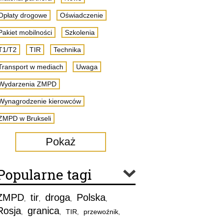
Opłaty drogowe
Oświadczenie
Pakiet mobilności
Szkolenia
T1/T2
TIR
Technika
Transport w mediach
Uwaga
Wydarzenia ZMPD
Wynagrodzenie kierowców
ZMPD w Brukseli
Pokaż
Popularne tagi
ZMPD
tir
droga
Polska
,
,
,
,
Rosja
granica
TIR
przewoźnik
,
,
,
,