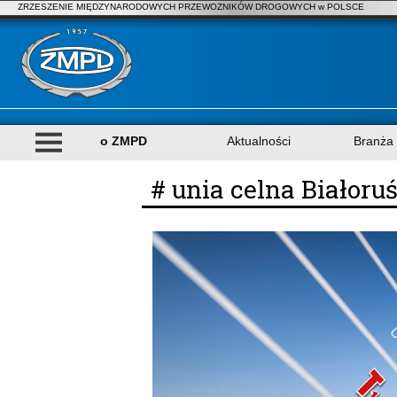
ZRZESZENIE MIĘDZYNARODOWYCH PRZEWOZNIKÓW DROGOWYCH w POLSCE
o ZMPD
Aktualności
Branża
# unia celna Białoru