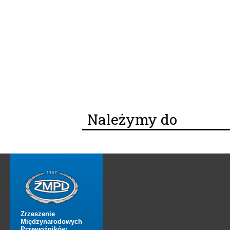
Należymy do
Zrzeszenie
Międzynarodowych
Przewoźników