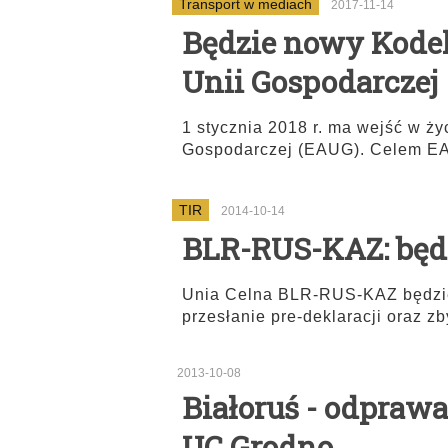
Transport w mediach
2017-11-14
Będzie nowy Kodek
Unii Gospodarczej
1 stycznia 2018 r. ma wejść w ż
Gospodarczej (EAUG). Celem EA
TIR
2014-10-14
BLR-RUS-KAZ: będ
Unia Celna BLR-RUS-KAZ będzie 
przesłanie pre-deklaracji oraz zb
2013-10-08
Białoruś - odprawa
UC Grodno