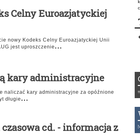
k
c
s Celny Euroazjatyckiej
ycie nowy Kodeks Celny Euroazjatyckiej Unii
...
UG jest uproszczenie
ą kary administracyjne
Tydzień 42/2019 r. Niemcy 
naliczać kary administracyjne za opóźnione
...
yt długie
 czasowa cd. - informacja z
THB 0.1129 USD 3.7324 AU