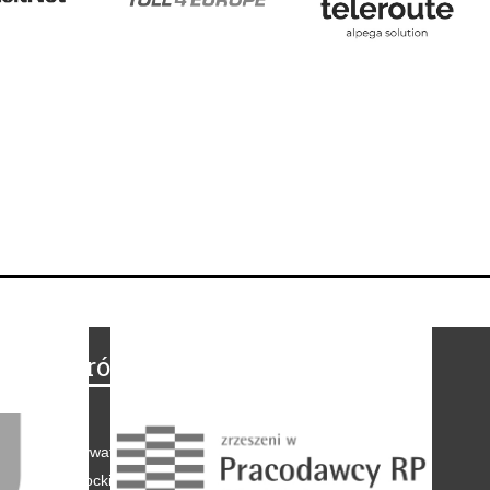
Na skróty
Regulamin
-
Polityka prywatności
-
Polityka coockies
-