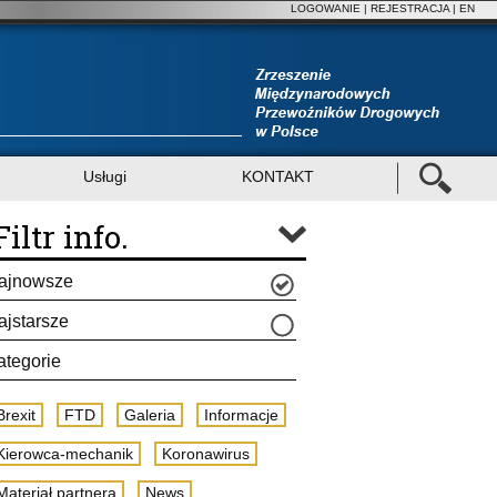
LOGOWANIE
|
REJESTRACJA
| EN
Usługi
KONTAKT
Filtr info.
ajnowsze
ajstarsze
ategorie
Brexit
FTD
Galeria
Informacje
Kierowca-mechanik
Koronawirus
Materiał partnera
News