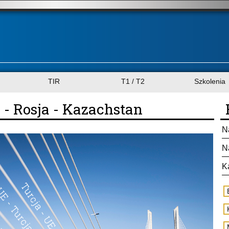
TIR
T1 / T2
Szkolenia
ś - Rosja - Kazachstan
N
N
K