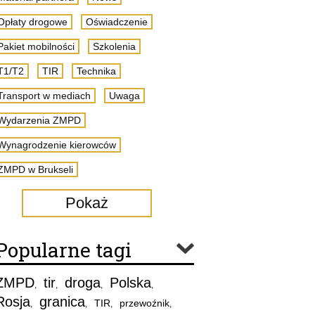
Opłaty drogowe
Oświadczenie
Pakiet mobilności
Szkolenia
T1/T2
TIR
Technika
Transport w mediach
Uwaga
Wydarzenia ZMPD
Wynagrodzenie kierowców
ZMPD w Brukseli
Pokaż
Popularne tagi
ZMPD
tir
droga
Polska
,
,
,
,
Rosja
granica
TIR
przewoźnik
,
,
,
,