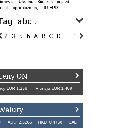
ierowca
Ukraina
Białoruś
pojazd
,
,
,
,
elnik
ograniczenia
TIR-EPD
,
,
,
Tagi abc..
2
3
5
6
A
B
C
D
E
F
G
H
I
J
K
L
Ł
P
R
S
Ś
T
U
V
W
Z
Ceny ON
EUR 1,258 Francja EUR 1,468 Hiszpania EUR 1,229 WB GBP
Waluty
D 2.6265 HKD 0.4758 CAD 2.6618 NZD 2.1914 SGD 2.9