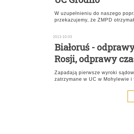
W uzupełnieniu do naszego poprz
przekazujemy, że ZMPD otrzyma
2013-10-03
Białoruś - odpraw
Rosji, odprawy cz
Zapadają pierwsze wyroki sądow
zatrzymane w UC w Mohylewie i