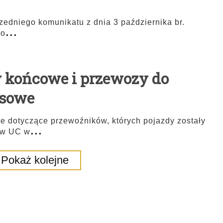
edniego komunikatu z dnia 3 października br.
...
ło
y końcowe i przewozy do
asowe
e dotyczące przewoźników, których pojazdy zostały
...
 w UC w
Pokaż kolejne