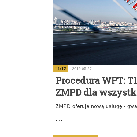
T1/T2
2019-05-27
Procedura WPT: T1
ZMPD dla wszystk
ZMPD oferuje nową usługę - gwa
...