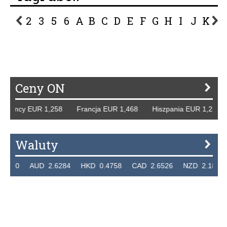
2
3
5
6
A
B
C
D
E
F
G
H
I
J
K
L
P
R
S
Ś
T
U
V
W
Z
Ceny ON
 Niemcy EUR 1,258 Francja EUR 1,468 Hiszpania EUR 1,22
Waluty
.7320 AUD 2.6284 HKD 0.4758 CAD 2.6526 NZD 2.1871 