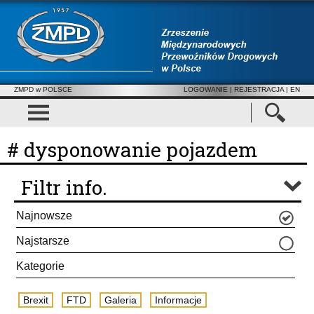
ZMPD w POLSCE
LOGOWANIE
|
REJESTRACJA
| EN
# dysponowanie pojazdem
Filtr info.
Najnowsze
Najstarsze
Kategorie
Brexit
FTD
Galeria
Informacje