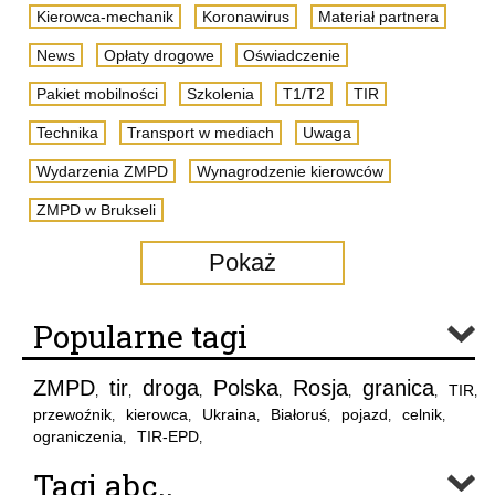
Kierowca-mechanik
Koronawirus
Materiał partnera
News
Opłaty drogowe
Oświadczenie
Pakiet mobilności
Szkolenia
T1/T2
TIR
Technika
Transport w mediach
Uwaga
Wydarzenia ZMPD
Wynagrodzenie kierowców
ZMPD w Brukseli
Pokaż
Popularne tagi
ZMPD
tir
droga
Polska
Rosja
granica
TIR
,
,
,
,
,
,
,
przewoźnik
kierowca
Ukraina
Białoruś
pojazd
celnik
,
,
,
,
,
,
ograniczenia
TIR-EPD
,
,
Tagi abc..