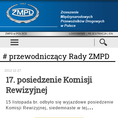
ZMPD w POLSCE
LOGOWANIE
|
REJESTRACJA
| EN
# przewodniczący Rady ZMPD
2012-11-27
17. posiedzenie Komisji
Rewizyjnej
15 listopada br. odbyło się wyjazdowe posiedzenie
...
Komisji Rewizyjnej, siedemnaste w tej