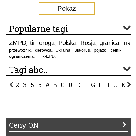
Pokaż
Popularne tagi
ZMPD
tir
droga
Polska
Rosja
granica
TIR
,
,
,
,
,
,
,
przewoźnik
kierowca
Ukraina
Białoruś
pojazd
celnik
,
,
,
,
,
,
ograniczenia
TIR-EPD
,
,
Tagi abc..
2
3
5
6
A
B
C
D
E
F
G
H
I
J
K
L
P
R
S
Ś
T
U
V
W
Z
Ceny ON