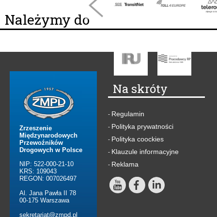
Należymy do
Na skróty
Regulamin
-
Polityka prywatności
-
Zrzeszenie
Międzynarodowych
Polityka coockies
-
Przewoźników
Drogowych w Polsce
Klauzule informacyjne
-
NIP: 522-000-21-10
Reklama
-
KRS: 109043
REGON: 007026497
Al. Jana Pawła II 78
00-175 Warszawa
sekretariat@zmpd.pl