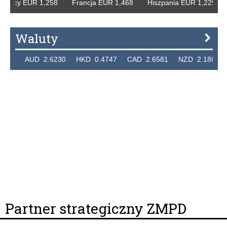
emcy EUR 1,258 Francja EUR 1,468 Hiszpania EUR 1,229 W
Waluty
36 AUD 2.6230 HKD 0.4747 CAD 2.6581 NZD 2.1889 SGD
Partner strategiczny ZMPD