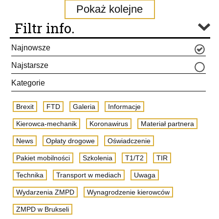
Pokaż kolejne
Filtr info.
Najnowsze
Najstarsze
Kategorie
Brexit
FTD
Galeria
Informacje
Kierowca-mechanik
Koronawirus
Materiał partnera
News
Opłaty drogowe
Oświadczenie
Pakiet mobilności
Szkolenia
T1/T2
TIR
Technika
Transport w mediach
Uwaga
Wydarzenia ZMPD
Wynagrodzenie kierowców
ZMPD w Brukseli