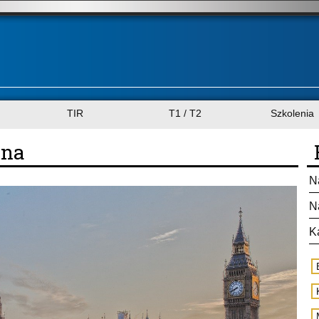
TIR
T1 / T2
Szkolenia
rna
N
N
K