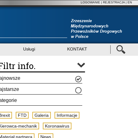
LOGOWANIE
|
REJESTRACJA
| EN
Usługi
KONTAKT
Filtr info.
ajnowsze
ajstarsze
ategorie
Brexit
FTD
Galeria
Informacje
Kierowca-mechanik
Koronawirus
Materiał partnera
News