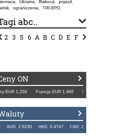
ierowca
Ukraina
Białoruś
pojazd
,
,
,
,
elnik
ograniczenia
TIR-EPD
,
,
,
Tagi abc..
2
3
5
6
A
B
C
D
E
F
G
H
I
J
K
L
Ł
P
R
S
Ś
T
U
V
W
Z
Ceny ON
EUR 1,258 Francja EUR 1,468 Hiszpania EUR 1,229 WB GBP
Waluty
D 2.6230 HKD 0.4747 CAD 2.6581 NZD 2.1889 SGD 2.9