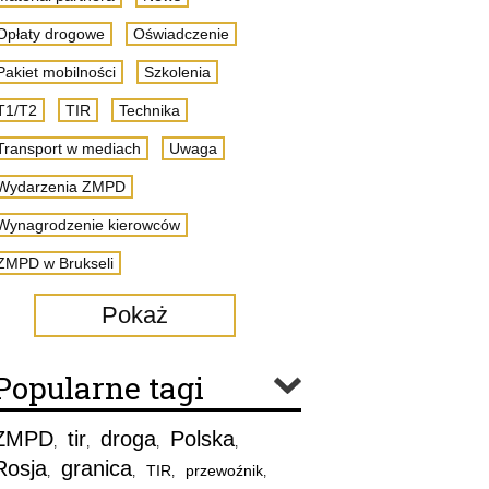
Opłaty drogowe
Oświadczenie
Pakiet mobilności
Szkolenia
T1/T2
TIR
Technika
Transport w mediach
Uwaga
Wydarzenia ZMPD
Wynagrodzenie kierowców
ZMPD w Brukseli
Pokaż
Popularne tagi
ZMPD
tir
droga
Polska
,
,
,
,
Rosja
granica
TIR
przewoźnik
,
,
,
,