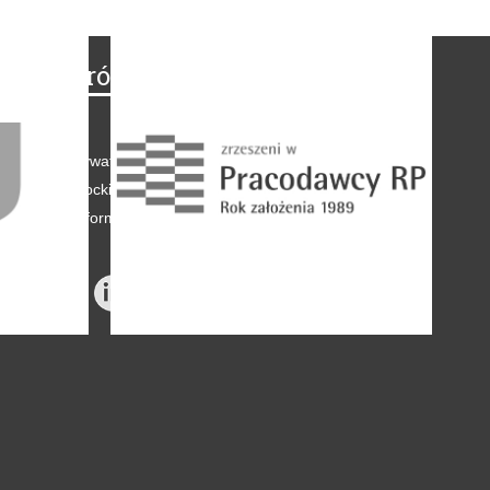
Na skróty
Regulamin
-
Polityka prywatności
-
Polityka coockies
-
Klauzule informacyjne
-
Reklama
-