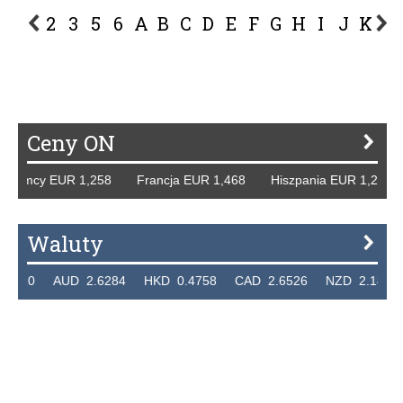
2
3
5
6
A
B
C
D
E
F
G
H
I
J
K
L
P
R
S
Ś
T
U
V
W
Z
Ceny ON
 Niemcy EUR 1,258 Francja EUR 1,468 Hiszpania EUR 1,22
Waluty
.7320 AUD 2.6284 HKD 0.4758 CAD 2.6526 NZD 2.1871 