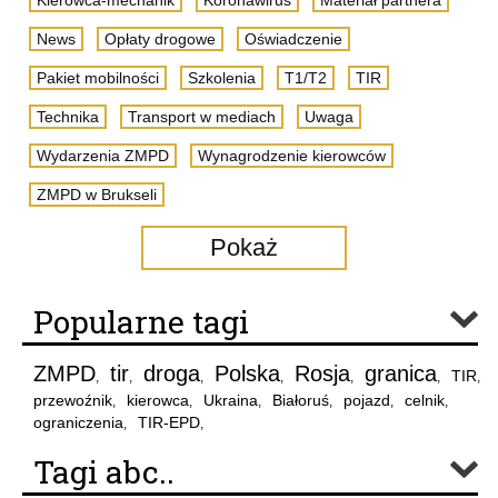
Kierowca-mechanik
Koronawirus
Materiał partnera
News
Opłaty drogowe
Oświadczenie
Pakiet mobilności
Szkolenia
T1/T2
TIR
Technika
Transport w mediach
Uwaga
Wydarzenia ZMPD
Wynagrodzenie kierowców
ZMPD w Brukseli
Pokaż
Popularne tagi
ZMPD
tir
droga
Polska
Rosja
granica
TIR
,
,
,
,
,
,
,
przewoźnik
kierowca
Ukraina
Białoruś
pojazd
celnik
,
,
,
,
,
,
ograniczenia
TIR-EPD
,
,
Tagi abc..