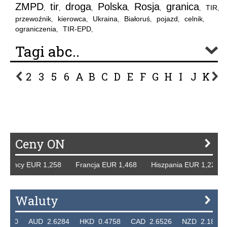
ZMPD
tir
droga
Polska
Rosja
granica
TIR
,
,
,
,
,
,
,
przewoźnik
kierowca
Ukraina
Białoruś
pojazd
celnik
,
,
,
,
,
,
ograniczenia
TIR-EPD
,
,
Tagi abc..
2
3
5
6
A
B
C
D
E
F
G
H
I
J
K
L
P
R
S
Ś
T
U
V
W
Z
Ceny ON
iemcy EUR 1,258 Francja EUR 1,468 Hiszpania EUR 1,229 
Waluty
320 AUD 2.6284 HKD 0.4758 CAD 2.6526 NZD 2.1871 SG