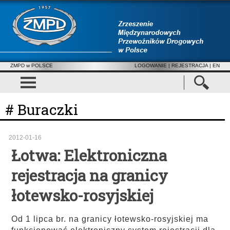
ZMPD w POLSCE
LOGOWANIE
|
REJESTRACJA
| EN
# Buraczki
2012-01-16
Łotwa: Elektroniczna
rejestracja na granicy
łotewsko-rosyjskiej
Od 1 lipca br. na granicy łotewsko-rosyjskiej ma