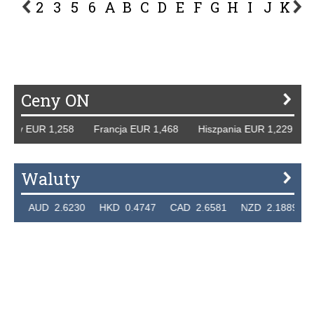
2
3
5
6
A
B
C
D
E
F
G
H
I
J
K
L
P
R
S
Ś
T
U
V
W
Z
Ceny ON
mcy EUR 1,258 Francja EUR 1,468 Hiszpania EUR 1,229 WB
Waluty
6 AUD 2.6230 HKD 0.4747 CAD 2.6581 NZD 2.1889 SGD 