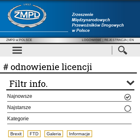
ZMPD w POLSCE
LOGOWANIE
|
REJESTRACJA
| EN
# odnowienie licencji
Filtr info.
Najnowsze
Najstarsze
Kategorie
Brexit
FTD
Galeria
Informacje