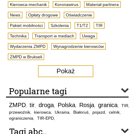
Kierowca-mechanik
Koronawirus
Materiał partnera
News
Opłaty drogowe
Oświadczenie
Pakiet mobilności
Szkolenia
T1/T2
TIR
Technika
Transport w mediach
Uwaga
Wydarzenia ZMPD
Wynagrodzenie kierowców
ZMPD w Brukseli
Pokaż
Popularne tagi
ZMPD
tir
droga
Polska
Rosja
granica
TIR
,
,
,
,
,
,
,
przewoźnik
kierowca
Ukraina
Białoruś
pojazd
celnik
,
,
,
,
,
,
ograniczenia
TIR-EPD
,
,
Tagi abc..