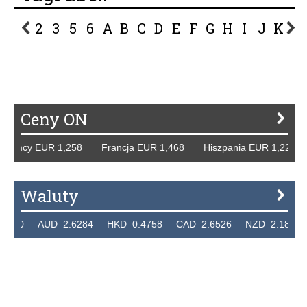
2
3
5
6
A
B
C
D
E
F
G
H
I
J
K
L
P
R
S
Ś
T
U
V
W
Z
Ceny ON
 Niemcy EUR 1,258 Francja EUR 1,468 Hiszpania EUR 1,22
Waluty
.7320 AUD 2.6284 HKD 0.4758 CAD 2.6526 NZD 2.1871 