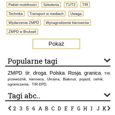
Pakiet mobilności
Szkolenia
T1/T2
TIR
Technika
Transport w mediach
Uwaga
Wydarzenia ZMPD
Wynagrodzenie kierowców
ZMPD w Brukseli
Pokaż
Popularne tagi
ZMPD
tir
droga
Polska
Rosja
granica
TIR
,
,
,
,
,
,
,
przewoźnik
kierowca
Ukraina
Białoruś
pojazd
celnik
,
,
,
,
,
,
ograniczenia
TIR-EPD
,
,
Tagi abc..
2
3
5
6
A
B
C
D
E
F
G
H
I
J
K
L