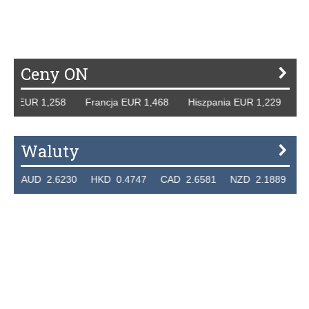
P
R
S
Ś
T
U
V
W
Z
Ceny ON
y EUR 1,258 Francja EUR 1,468 Hiszpania EUR 1,229 WB G
Waluty
AUD 2.6230 HKD 0.4747 CAD 2.6581 NZD 2.1889 SGD 2