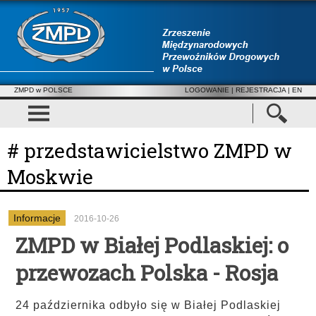
ZMPD w POLSCE
LOGOWANIE
|
REJESTRACJA
| EN
# przedstawicielstwo ZMPD w
Moskwie
Informacje
2016-10-26
ZMPD w Białej Podlaskiej: o
przewozach Polska - Rosja
24 października odbyło się w Białej Podlaskiej