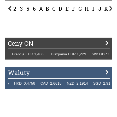
2
3
5
6
A
B
C
D
E
F
G
H
I
J
K
L
P
R
S
Ś
T
U
V
W
Z
Ceny ON
Francja EUR 1,468 Hiszpania EUR 1,229 WB GBP 1,318 Ros
Waluty
HKD 0.4758 CAD 2.6618 NZD 2.1914 SGD 2.9123 EUR 4