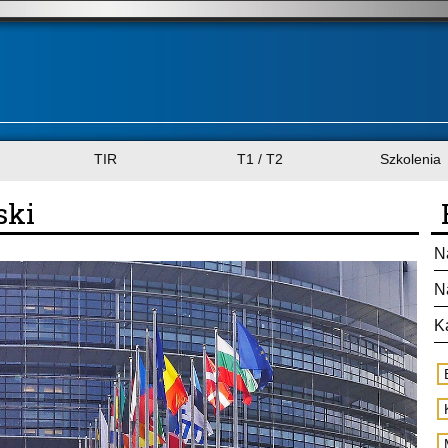
TIR
T1 / T2
Szkolenia
ski
N
N
K