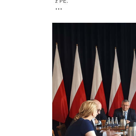
z PE.
...