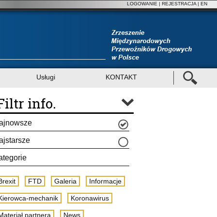
LOGOWANIE
|
REJESTRACJA
| EN
Usługi
KONTAKT
Filtr info.
ajnowsze
ajstarsze
ategorie
Brexit
FTD
Galeria
Informacje
Kierowca-mechanik
Koronawirus
Materiał partnera
News