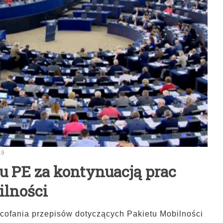
19
u PE za kontynuacją prac
ilności
cofania przepisów dotyczących Pakietu Mobilności