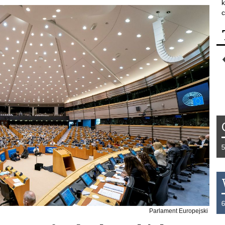
k
c
Tydzień 42/2019 r. Niemcy EUR 1,258 Fra
THB 0.1126 USD 3.7236 AUD 2.6230 HK
Parlament Europejski