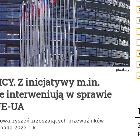
pixabay
Y. Z inicjatywy m.in.
 interweniują w sprawie
UE-UA
 stowarzyszeń zrzeszających przewoźników
pada 2023 r. k