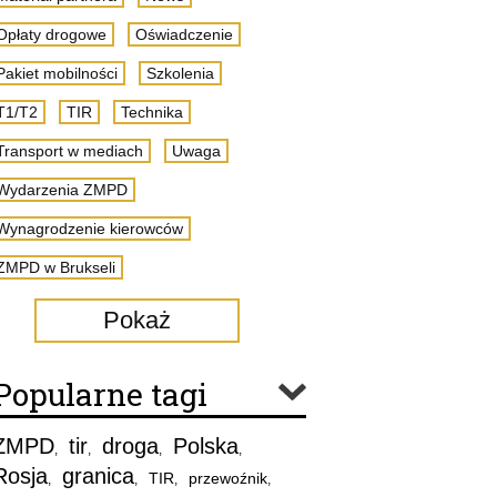
Opłaty drogowe
Oświadczenie
Pakiet mobilności
Szkolenia
T1/T2
TIR
Technika
Transport w mediach
Uwaga
Wydarzenia ZMPD
Wynagrodzenie kierowców
ZMPD w Brukseli
Pokaż
Popularne tagi
ZMPD
tir
droga
Polska
,
,
,
,
Rosja
granica
TIR
przewoźnik
,
,
,
,