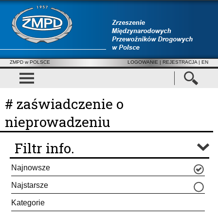
ZMPD w POLSCE
LOGOWANIE
|
REJESTRACJA
| EN
# zaświadczenie o
nieprowadzeniu
Filtr info.
Najnowsze
Najstarsze
Kategorie