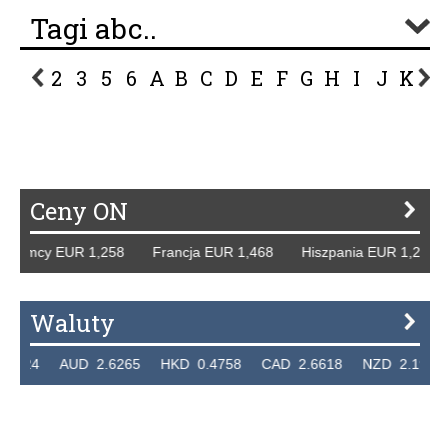
Tagi abc..
2
3
5
6
A
B
C
D
E
F
G
H
I
J
K
L
P
R
S
Ś
T
U
V
W
Z
Ceny ON
. Niemcy EUR 1,258 Francja EUR 1,468 Hiszpania EUR 1,22
Waluty
.7324 AUD 2.6265 HKD 0.4758 CAD 2.6618 NZD 2.1914