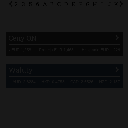
2
3
5
6
A
B
C
D
E
F
G
H
I
J
K
L
P
R
S
Ś
T
U
V
W
Z
Ceny ON
Niemcy EUR 1,258 Francja EUR 1,468 Hiszpania EUR 1,229
Waluty
320 AUD 2.6284 HKD 0.4758 CAD 2.6526 NZD 2.1871 S