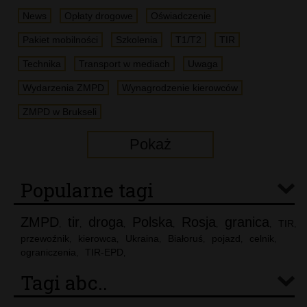
News
Opłaty drogowe
Oświadczenie
Pakiet mobilności
Szkolenia
T1/T2
TIR
Technika
Transport w mediach
Uwaga
Wydarzenia ZMPD
Wynagrodzenie kierowców
ZMPD w Brukseli
Pokaż
Popularne tagi
ZMPD
tir
droga
Polska
Rosja
granica
TIR
,
,
,
,
,
,
,
przewoźnik
kierowca
Ukraina
Białoruś
pojazd
celnik
,
,
,
,
,
,
ograniczenia
TIR-EPD
,
,
Tagi abc..