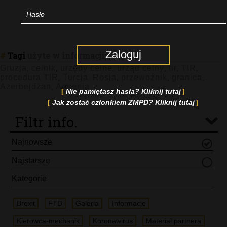
Zaloguj
#
Tagi
użyte w informacji:
Gruzja
celnik
urzędy celne
urząd celny
tir
TIR
,
,
,
,
,
,
procedura TIR
Turcja
Rosja
przewoźnik
granica
,
,
,
,
,
Azerbejdżan
Armenia
,
Nie pamiętasz hasła? Kliknij tutaj
Jak zostać członkiem ZMPD? Kliknij tutaj
Filtr info.
Najnowsze
Najstarsze
Kategorie
Brexit
FTD
Galeria
Informacje
Kierowca-mechanik
Koronawirus
Materiał partnera