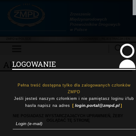
ZMPD w POLSCE
LOGOWANIE
|
REJESTRACJA
| EN
Aktualności
LOGOWANIE
Pełna treść dostępna tylko dla zalogowanych członków
ZMPD
Jeśli jesteś naszym członkiem i nie pamiętasz loginu i/lub
login.portal@zmpd.pl
hasła napisz na adres
NIE POSIADASZ WYSTARCZAJĄCYCH UPRAWNIEŃ, ŻEBY
OGLĄDAĆ TĘ STRONĘ