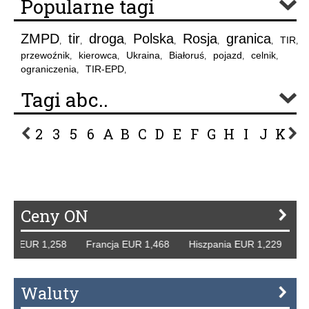
Popularne tagi
ZMPD
tir
droga
Polska
Rosja
granica
TIR
,
,
,
,
,
,
,
przewoźnik
kierowca
Ukraina
Białoruś
pojazd
celnik
,
,
,
,
,
,
ograniczenia
TIR-EPD
,
,
Tagi abc..
2
3
5
6
A
B
C
D
E
F
G
H
I
J
K
L
P
R
S
Ś
T
U
V
W
Z
Ceny ON
cy EUR 1,258 Francja EUR 1,468 Hiszpania EUR 1,229 WB G
Waluty