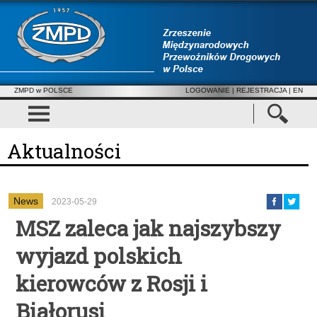
ZMPD w POLSCE
LOGOWANIE
|
REJESTRACJA
| EN
Aktualności
News
2023-05-29
MSZ zaleca jak najszybszy
wyjazd polskich
kierowców z Rosji i
Białorusi