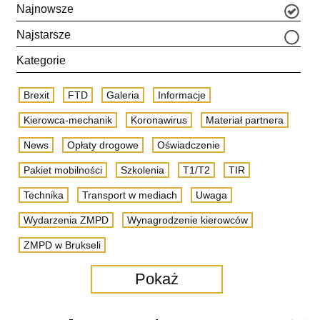
Najnowsze
Najstarsze
Kategorie
Brexit
FTD
Galeria
Informacje
Kierowca-mechanik
Koronawirus
Materiał partnera
News
Opłaty drogowe
Oświadczenie
Pakiet mobilności
Szkolenia
T1/T2
TIR
Technika
Transport w mediach
Uwaga
Wydarzenia ZMPD
Wynagrodzenie kierowców
ZMPD w Brukseli
Pokaż