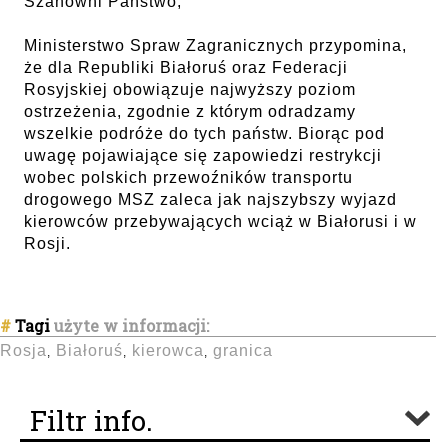
Szanowni Państwo,
Ministerstwo Spraw Zagranicznych przypomina,
że dla Republiki Białoruś oraz Federacji
Rosyjskiej obowiązuje najwyższy poziom
ostrzeżenia, zgodnie z którym odradzamy
wszelkie podróże do tych państw. Biorąc pod
uwagę pojawiające się zapowiedzi restrykcji
wobec polskich przewoźników transportu
drogowego MSZ zaleca jak najszybszy wyjazd
kierowców przebywających wciąż w Białorusi i w
Rosji.
#
Tagi
użyte w informacji:
Rosja
Białoruś
kierowca
granica
,
,
,
Filtr info.