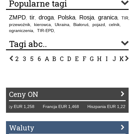
Popularne tagi
ZMPD
tir
droga
Polska
Rosja
granica
TIR
,
,
,
,
,
,
,
przewoźnik
kierowca
Ukraina
Białoruś
pojazd
celnik
,
,
,
,
,
,
ograniczenia
TIR-EPD
,
,
Tagi abc..
2
3
5
6
A
B
C
D
E
F
G
H
I
J
K
L
P
R
S
Ś
T
U
V
W
Z
Ceny ON
emcy EUR 1,258 Francja EUR 1,468 Hiszpania EUR 1,229 W
Waluty