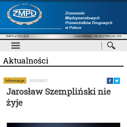
ZMPD w POLSCE
LOGOWANIE
|
REJESTRACJA
| EN
Aktualności
Informacje
2025-08-27
Jarosław Szempliński nie
żyje