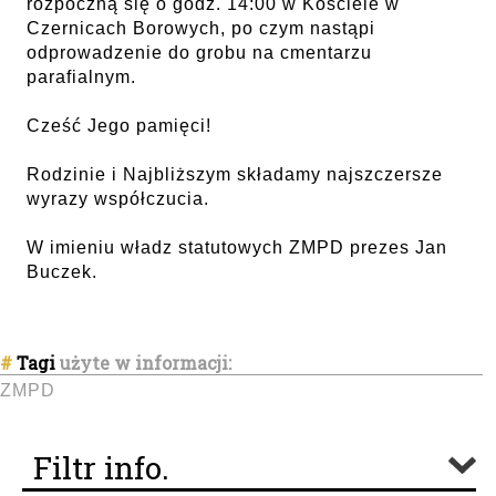
rozpoczną się o godz. 14:00 w Kościele w
Czernicach Borowych, po czym nastąpi
odprowadzenie do grobu na cmentarzu
parafialnym.
Cześć Jego pamięci!
Rodzinie i Najbliższym składamy najszczersze
wyrazy współczucia.
W imieniu władz statutowych ZMPD prezes Jan
Buczek.
#
Tagi
użyte w informacji:
ZMPD
Filtr info.