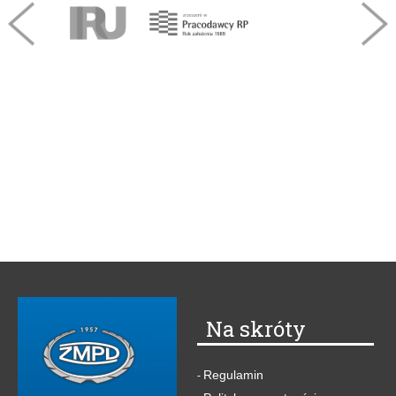
Na skróty
Regulamin
-