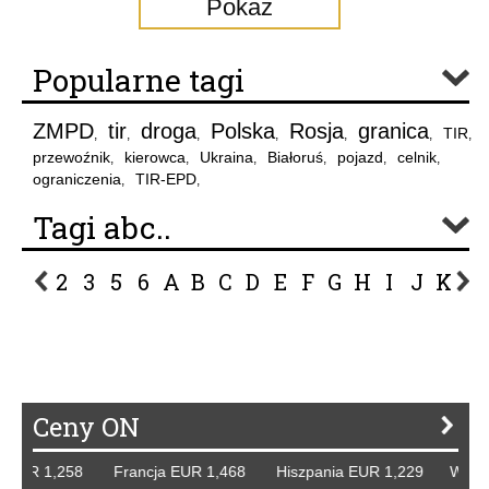
Pokaż
Popularne tagi
ZMPD
tir
droga
Polska
Rosja
granica
TIR
,
,
,
,
,
,
,
przewoźnik
kierowca
Ukraina
Białoruś
pojazd
celnik
,
,
,
,
,
,
ograniczenia
TIR-EPD
,
,
Tagi abc..
2
3
5
6
A
B
C
D
E
F
G
H
I
J
K
L
P
R
S
Ś
T
U
V
W
Z
Ceny ON
UR 1,258 Francja EUR 1,468 Hiszpania EUR 1,229 WB GBP 