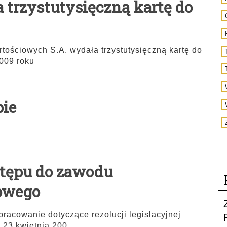
trzystutysięczną kartę do
ościowych S.A. wydała trzystutysięczną kartę do
009 roku
pie
tępu do zawodu
owego
racowanie dotyczące rezolucji legislacyjnej
 23 kwietnia 200