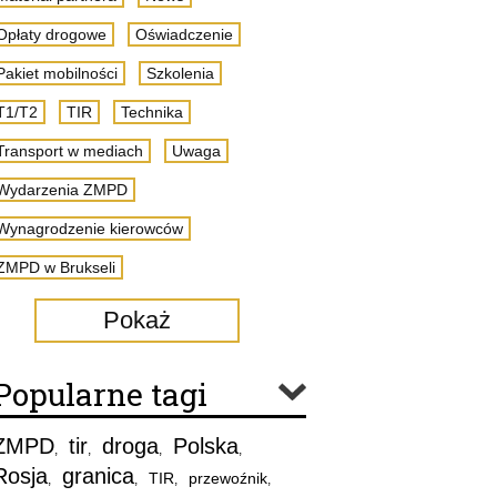
Opłaty drogowe
Oświadczenie
Pakiet mobilności
Szkolenia
T1/T2
TIR
Technika
Transport w mediach
Uwaga
Wydarzenia ZMPD
Wynagrodzenie kierowców
ZMPD w Brukseli
Pokaż
Popularne tagi
ZMPD
tir
droga
Polska
,
,
,
,
Rosja
granica
TIR
przewoźnik
,
,
,
,