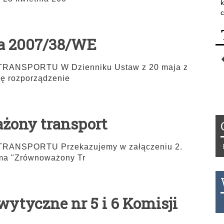
k
c
wa 2007/38/WE
NSPORTU W Dzienniku Ustaw z 20 maja z
się rozporządzenie
żony transport
NSPORTU Przekazujemy w załączeniu 2.
Tydzień 42/2019 r. Niemcy EU
sma "Zrównoważony Tr
wytyczne nr 5 i 6 Komisji
THB 0.1129 USD 3.7324 AUD 