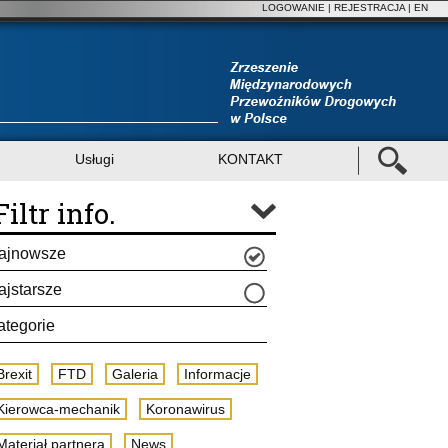
LOGOWANIE
|
REJESTRACJA
| EN
Usługi
KONTAKT
Filtr info.
ajnowsze
ajstarsze
ategorie
Brexit
FTD
Galeria
Informacje
Kierowca-mechanik
Koronawirus
Materiał partnera
News