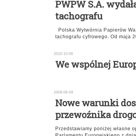
PWPW S.A. wydała 
tachografu
Polska Wytwórnia Papierów Wart
tachografu cyfrowego. Od maja 2
2010-10-06
We wspólnej Euro
2009-06-09
Nowe warunki dos
przewoźnika drog
Przedstawiamy poniżej własne op
Parlamentu Europejskiego z dnia