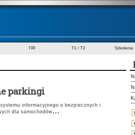
TIR
T1 / T2
Szkolenia
N
N
ne parkingi
K
 systemu informacyjnego o bezpiecznych i
...
owych dla samochodów