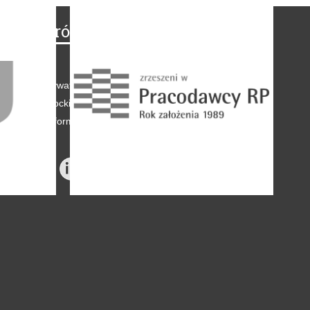
Na skróty
Regulamin
-
Polityka prywatności
-
Polityka coockies
-
Klauzule informacyjne
-
Reklama
-