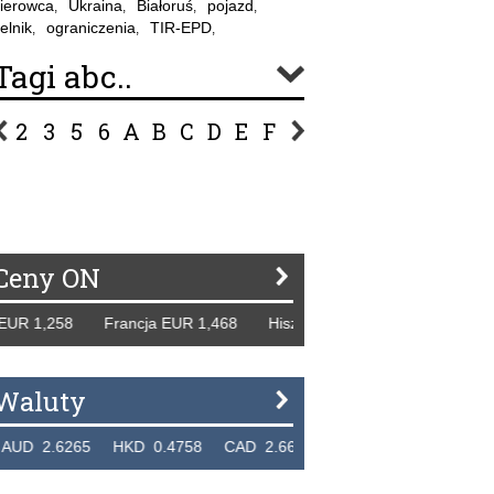
ierowca
Ukraina
Białoruś
pojazd
,
,
,
,
elnik
ograniczenia
TIR-EPD
,
,
,
Tagi abc..
2
3
5
6
A
B
C
D
E
F
G
H
I
J
K
L
Ł
P
R
S
Ś
T
U
V
W
Z
Ceny ON
R 1,258 Francja EUR 1,468 Hiszpania EUR 1,229 WB GBP 1
Waluty
2.6265 HKD 0.4758 CAD 2.6618 NZD 2.1914 SGD 2.912