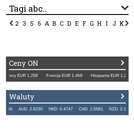
Tagi abc..
2
3
5
6
A
B
C
D
E
F
G
H
I
J
K
L
P
R
S
Ś
T
U
V
W
Z
Ceny ON
. Niemcy EUR 1,258 Francja EUR 1,468 Hiszpania EUR 1,2
Waluty
.7236 AUD 2.6230 HKD 0.4747 CAD 2.6581 NZD 2.1889