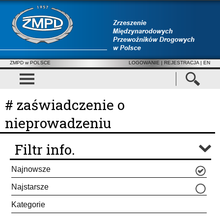
ZMPD w POLSCE
LOGOWANIE
|
REJESTRACJA
| EN
# zaświadczenie o
nieprowadzeniu
Filtr info.
Najnowsze
Najstarsze
Kategorie