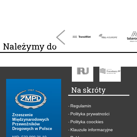
Należymy do
Na skróty
Regulamin
-
Polityka prywatności
-
Zrzeszenie
Międzynarodowych
Polityka coockies
-
Przewoźników
Drogowych w Polsce
Klauzule informacyjne
-