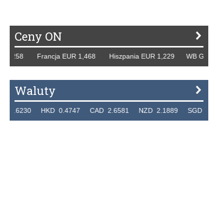
Ceny ON
258 Francja EUR 1,468 Hiszpania EUR 1,229 WB GBP 1,318
Waluty
230 HKD 0.4747 CAD 2.6581 NZD 2.1889 SGD 2.9048 EU