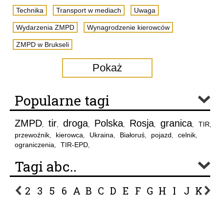
Technika
Transport w mediach
Uwaga
Wydarzenia ZMPD
Wynagrodzenie kierowców
ZMPD w Brukseli
Pokaż
Popularne tagi
ZMPD
tir
droga
Polska
Rosja
granica
TIR
,
,
,
,
,
,
,
przewoźnik
kierowca
Ukraina
Białoruś
pojazd
celnik
,
,
,
,
,
,
ograniczenia
TIR-EPD
,
,
Tagi abc..
2
3
5
6
A
B
C
D
E
F
G
H
I
J
K
L
P
R
S
Ś
T
U
V
W
Z