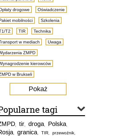
Opłaty drogowe
Oświadczenie
Pakiet mobilności
Szkolenia
T1/T2
TIR
Technika
Transport w mediach
Uwaga
Wydarzenia ZMPD
Wynagrodzenie kierowców
ZMPD w Brukseli
Pokaż
Popularne tagi
ZMPD
tir
droga
Polska
,
,
,
,
Rosja
granica
TIR
przewoźnik
,
,
,
,