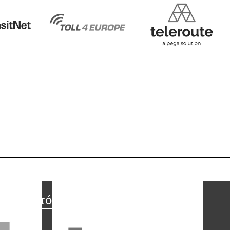
Na skróty
Regulamin
-