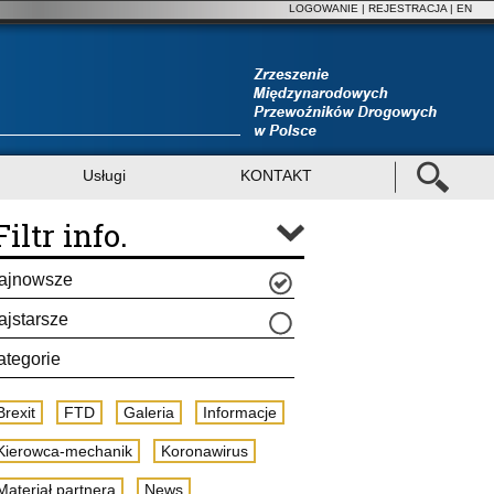
LOGOWANIE
|
REJESTRACJA
| EN
Usługi
KONTAKT
Filtr info.
ajnowsze
ajstarsze
ategorie
Brexit
FTD
Galeria
Informacje
Kierowca-mechanik
Koronawirus
Materiał partnera
News