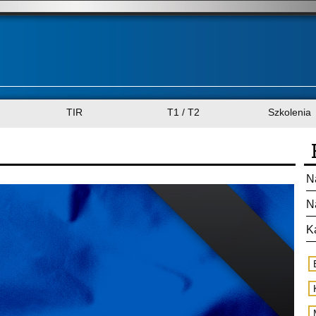
TIR
T1 / T2
Szkolenia
N
N
K