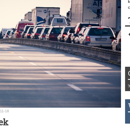
k
c
Tydzień 42/2019 r. Niemcy EUR 1
11-18
THB 0.1126 USD 3.7236 AUD 2.
ek