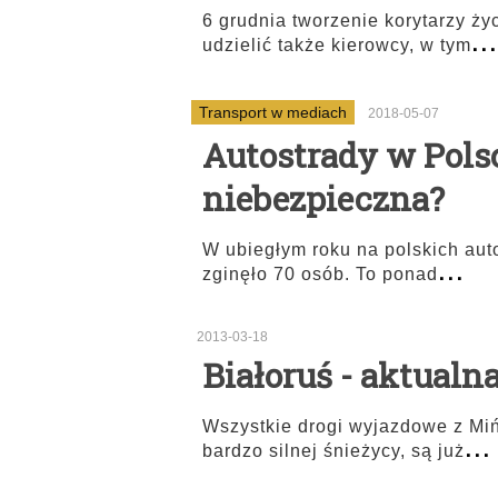
6 grudnia tworzenie korytarzy 
...
udzielić także kierowcy, w tym
Transport w mediach
2018-05-07
Autostrady w Polsc
niebezpieczna?
W ubiegłym roku na polskich aut
...
zginęło 70 osób. To ponad
2013-03-18
Białoruś - aktualn
Wszystkie drogi wyjazdowe z Miń
...
bardzo silnej śnieżycy, są już