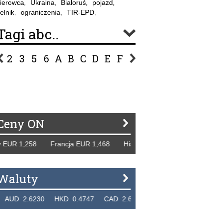
ierowca
Ukraina
Białoruś
pojazd
,
,
,
,
elnik
ograniczenia
TIR-EPD
,
,
,
Tagi abc..
2
3
5
6
A
B
C
D
E
F
G
H
I
J
K
L
Ł
P
R
S
Ś
T
U
V
W
Z
Ceny ON
,258 Francja EUR 1,468 Hiszpania EUR 1,229 WB GBP 1,31
Waluty
6230 HKD 0.4747 CAD 2.6581 NZD 2.1889 SGD 2.9048 E