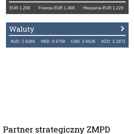
cy EUR 1,258 Francja EUR 1,468 Hiszpania EUR 1,229 WB 
Waluty
 AUD 2.6284 HKD 0.4758 CAD 2.6526 NZD 2.1871 SGD 2
Partner strategiczny ZMPD