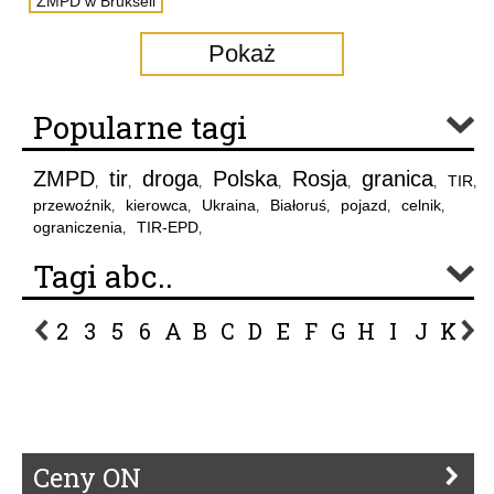
ZMPD w Brukseli
Pokaż
Popularne tagi
ZMPD
tir
droga
Polska
Rosja
granica
TIR
,
,
,
,
,
,
,
przewoźnik
kierowca
Ukraina
Białoruś
pojazd
celnik
,
,
,
,
,
,
ograniczenia
TIR-EPD
,
,
Tagi abc..
2
3
5
6
A
B
C
D
E
F
G
H
I
J
K
L
P
R
S
Ś
T
U
V
W
Z
Ceny ON