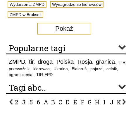
Wydarzenia ZMPD
Wynagrodzenie kierowców
ZMPD w Brukseli
Pokaż
Popularne tagi
ZMPD
tir
droga
Polska
Rosja
granica
TIR
,
,
,
,
,
,
,
przewoźnik
kierowca
Ukraina
Białoruś
pojazd
celnik
,
,
,
,
,
,
ograniczenia
TIR-EPD
,
,
Tagi abc..
2
3
5
6
A
B
C
D
E
F
G
H
I
J
K
L
P
R
S
Ś
T
U
V
W
Z