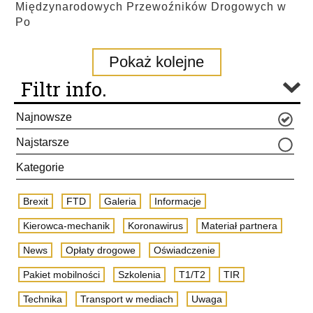
Międzynarodowych Przewoźników Drogowych w
Po
Pokaż kolejne
Filtr info.
Najnowsze
Najstarsze
Kategorie
Brexit
FTD
Galeria
Informacje
Kierowca-mechanik
Koronawirus
Materiał partnera
News
Opłaty drogowe
Oświadczenie
Pakiet mobilności
Szkolenia
T1/T2
TIR
Technika
Transport w mediach
Uwaga