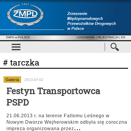
ZMPD w POLSCE
LOGOWANIE
|
REJESTRACJA
| EN
# tarczka
Galeria
2013-07-02
Festyn Transportowca
PSPD
21.06.2013 r. na terenie Faltomu Leśnego w
Nowym Dworze Wejherowskim odbyła się coroczna
...
impreza organizowana przez