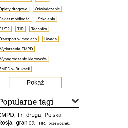
Opłaty drogowe
Oświadczenie
Pakiet mobilności
Szkolenia
T1/T2
TIR
Technika
Transport w mediach
Uwaga
Wydarzenia ZMPD
Wynagrodzenie kierowców
ZMPD w Brukseli
Pokaż
Popularne tagi
ZMPD
tir
droga
Polska
,
,
,
,
Rosja
granica
TIR
przewoźnik
,
,
,
,