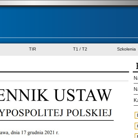
TIR
T1 / T2
Szkolenia
N
N
K