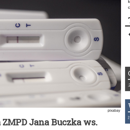
k
c
Tydzień 42/2019 r. Niemcy EUR 1,258 F
pixabay
THB 0.1129 USD 3.7324 AUD 2.6265 
a ZMPD Jana Buczka ws.