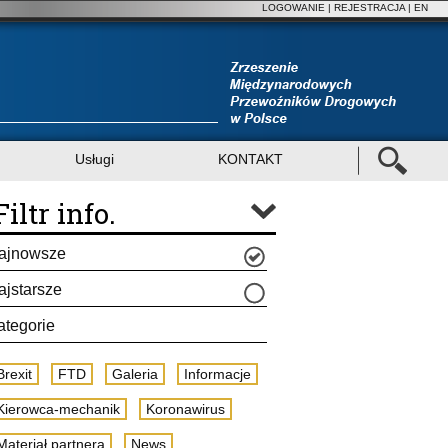
LOGOWANIE
|
REJESTRACJA
| EN
Usługi
KONTAKT
Filtr info.
ajnowsze
ajstarsze
ategorie
Brexit
FTD
Galeria
Informacje
Kierowca-mechanik
Koronawirus
Materiał partnera
News