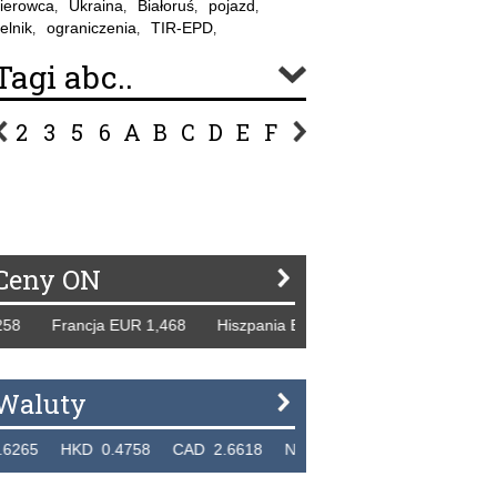
ierowca
Ukraina
Białoruś
pojazd
,
,
,
,
elnik
ograniczenia
TIR-EPD
,
,
,
Tagi abc..
2
3
5
6
A
B
C
D
E
F
G
H
I
J
K
L
Ł
P
R
S
Ś
T
U
V
W
Z
Ceny ON
rancja EUR 1,468 Hiszpania EUR 1,229 WB GBP 1,318 Rosj
Waluty
HKD 0.4758 CAD 2.6618 NZD 2.1914 SGD 2.9123 EUR 4.