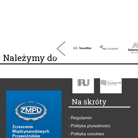
Należymy do
Na skróty
Regulamin
-
Polityka prywatności
-
Zrzeszenie
Międzynarodowych
Polityka coockies
-
Przewoźników