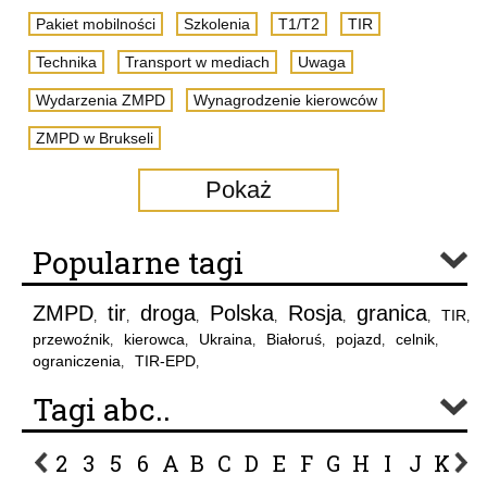
Pakiet mobilności
Szkolenia
T1/T2
TIR
Technika
Transport w mediach
Uwaga
Wydarzenia ZMPD
Wynagrodzenie kierowców
ZMPD w Brukseli
Pokaż
Popularne tagi
ZMPD
tir
droga
Polska
Rosja
granica
TIR
,
,
,
,
,
,
,
przewoźnik
kierowca
Ukraina
Białoruś
pojazd
celnik
,
,
,
,
,
,
ograniczenia
TIR-EPD
,
,
Tagi abc..
2
3
5
6
A
B
C
D
E
F
G
H
I
J
K
L