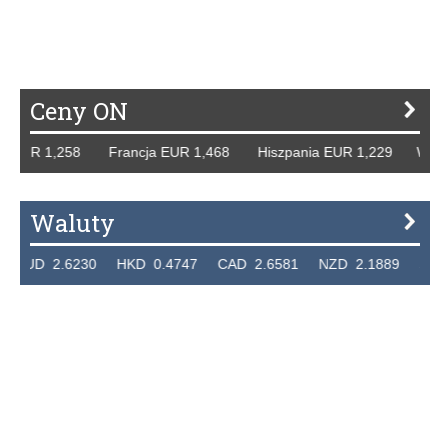
P
R
S
Ś
T
U
V
W
Z
Ceny ON
EUR 1,258 Francja EUR 1,468 Hiszpania EUR 1,229 WB GBP
Waluty
UD 2.6230 HKD 0.4747 CAD 2.6581 NZD 2.1889 SGD 2.9