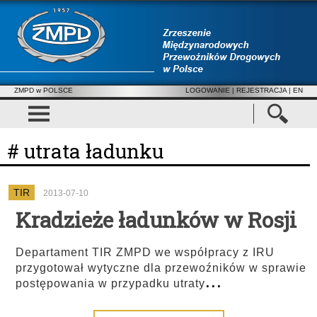
ZMPD w POLSCE
LOGOWANIE
|
REJESTRACJA
| EN
# utrata ładunku
TIR
2013-07-10
Kradzieże ładunków w Rosji
Departament TIR ZMPD we współpracy z IRU
przygotował wytyczne dla przewoźników w sprawie
...
postępowania w przypadku utraty