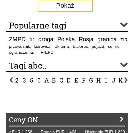
Pokaż
Popularne tagi
ZMPD
tir
droga
Polska
Rosja
granica
TIR
,
,
,
,
,
,
,
przewoźnik
kierowca
Ukraina
Białoruś
pojazd
celnik
,
,
,
,
,
,
ograniczenia
TIR-EPD
,
,
Tagi abc..
2
3
5
6
A
B
C
D
E
F
G
H
I
J
K
L
P
R
S
Ś
T
U
V
W
Z
Ceny ON
emcy EUR 1,258 Francja EUR 1,468 Hiszpania EUR 1,229 W