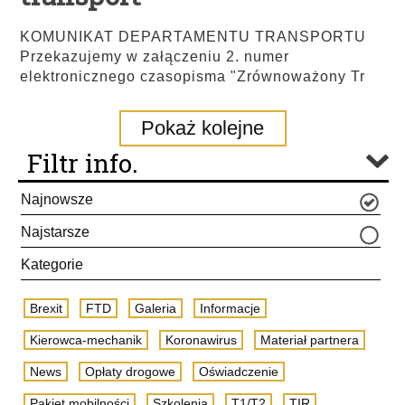
KOMUNIKAT DEPARTAMENTU TRANSPORTU
Przekazujemy w załączeniu 2. numer
elektronicznego czasopisma "Zrównoważony Tr
Pokaż kolejne
Filtr info.
Najnowsze
Najstarsze
Kategorie
Brexit
FTD
Galeria
Informacje
Kierowca-mechanik
Koronawirus
Materiał partnera
News
Opłaty drogowe
Oświadczenie
Pakiet mobilności
Szkolenia
T1/T2
TIR