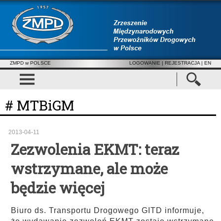
ZMPD w POLSCE
LOGOWANIE
|
REJESTRACJA
| EN
# MTBiGM
2013-04-11
Zezwolenia EKMT: teraz
wstrzymane, ale może
będzie więcej
Biuro ds. Transportu Drogowego GITD informuje,