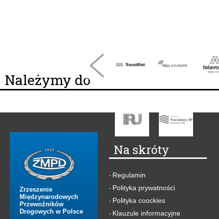
Należymy do
Na skróty
Regulamin
-
Polityka prywatności
-
Zrzeszenie
Międzynarodowych
Polityka coockies
-
Przewoźników
Drogowych w Polsce
Klauzule informacyjne
-