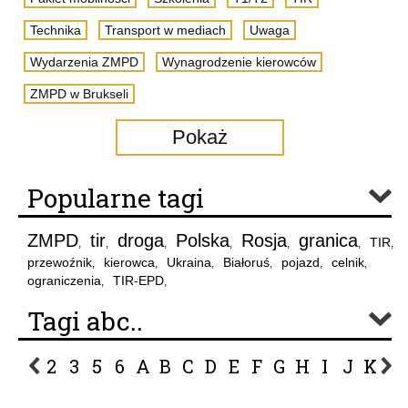
Technika
Transport w mediach
Uwaga
Wydarzenia ZMPD
Wynagrodzenie kierowców
ZMPD w Brukseli
Pokaż
Popularne tagi
ZMPD
tir
droga
Polska
Rosja
granica
TIR
,
,
,
,
,
,
,
przewoźnik
kierowca
Ukraina
Białoruś
pojazd
celnik
,
,
,
,
,
,
ograniczenia
TIR-EPD
,
,
Tagi abc..
2
3
5
6
A
B
C
D
E
F
G
H
I
J
K
L
P
R
S
Ś
T
U
V
W
Z