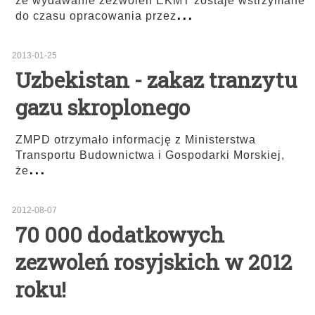
że wydawanie zezwoleń EKMT zostaje wstrzymane
...
do czasu opracowania przez
2013-01-25
Uzbekistan - zakaz tranzytu
gazu skroplonego
ZMPD otrzymało informację z Ministerstwa
Transportu Budownictwa i Gospodarki Morskiej,
...
że
2012-08-07
70 000 dodatkowych
zezwoleń rosyjskich w 2012
roku!