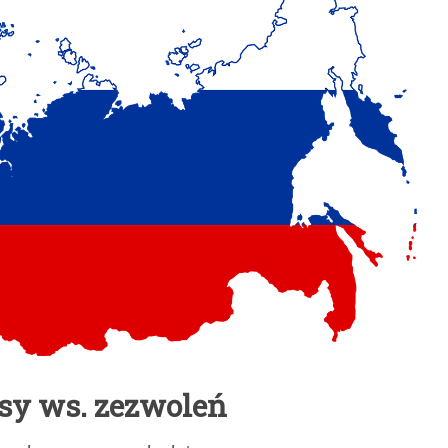
isy ws. zezwoleń
...