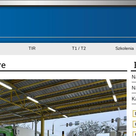
TIR
T1 / T2
Szkolenia
we
N
N
K