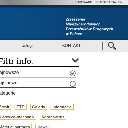
LOGOWANIE
|
REJESTRACJA
| EN
Usługi
KONTAKT
Filtr info.
ajnowsze
ajstarsze
ategorie
Brexit
FTD
Galeria
Informacje
Kierowca-mechanik
Koronawirus
Materiał partnera
News