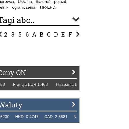
ierowca
Ukraina
Białoruś
pojazd
,
,
,
,
elnik
ograniczenia
TIR-EPD
,
,
,
Tagi abc..
2
3
5
6
A
B
C
D
E
F
G
H
I
J
K
L
Ł
P
R
S
Ś
T
U
V
W
Z
Ceny ON
ncja EUR 1,468 Hiszpania EUR 1,229 WB GBP 1,318 Rosja 
Waluty
D 0.4747 CAD 2.6581 NZD 2.1889 SGD 2.9048 EUR 4.29