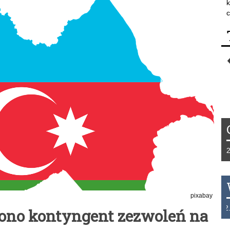
k
c
Tydzień 42/2019 r. Niemcy EUR 1,258 Fra
pixabay
THB 0.1126 USD 3.7236 AUD 2.6230 HK
lono kontyngent zezwoleń na