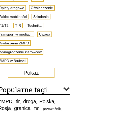
Opłaty drogowe
Oświadczenie
Pakiet mobilności
Szkolenia
T1/T2
TIR
Technika
Transport w mediach
Uwaga
Wydarzenia ZMPD
Wynagrodzenie kierowców
ZMPD w Brukseli
Pokaż
Popularne tagi
ZMPD
tir
droga
Polska
,
,
,
,
Rosja
granica
TIR
przewoźnik
,
,
,
,