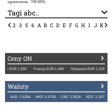
ograniczenia
TIR-EPD
,
,
Tagi abc..
2
3
5
6
A
B
C
D
E
F
G
H
I
J
K
L
P
R
S
Ś
T
U
V
W
Z
Ceny ON
cy EUR 1,258 Francja EUR 1,468 Hiszpania EUR 1,229 WB 
Waluty
 AUD 2.6284 HKD 0.4758 CAD 2.6526 NZD 2.1871 SGD 