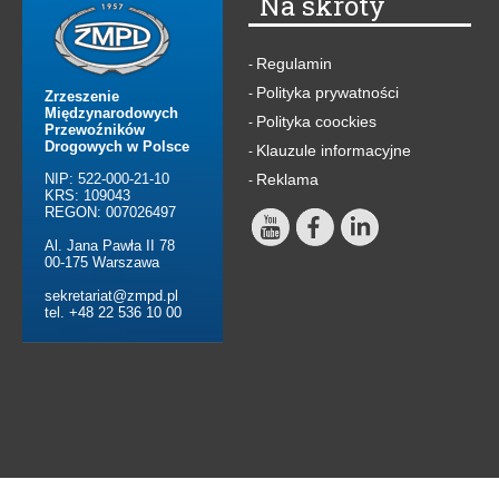
Na skróty
Regulamin
-
Polityka prywatności
-
Zrzeszenie
Międzynarodowych
Polityka coockies
-
Przewoźników
Drogowych w Polsce
Klauzule informacyjne
-
NIP: 522-000-21-10
Reklama
-
KRS: 109043
REGON: 007026497
Al. Jana Pawła II 78
00-175 Warszawa
sekretariat@zmpd.pl
tel. +48 22 536 10 00