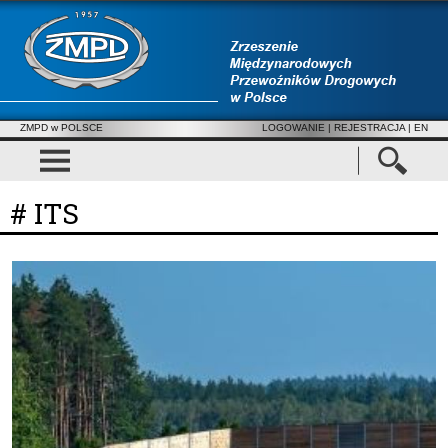
ZMPD w POLSCE
LOGOWANIE
|
REJESTRACJA
| EN
# ITS