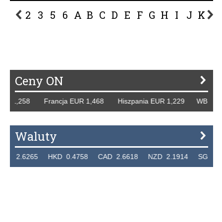
2
3
5
6
A
B
C
D
E
F
G
H
I
J
K
L
P
R
S
Ś
T
U
V
W
Z
Ceny ON
1,258 Francja EUR 1,468 Hiszpania EUR 1,229 WB GBP 1,3
Waluty
.6265 HKD 0.4758 CAD 2.6618 NZD 2.1914 SGD 2.9123 