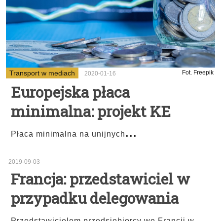
Transport w mediach
Fot. Freepik
2020-01-16
Europejska płaca
minimalna: projekt KE
...
Płaca minimalna na unijnych
2019-09-03
Francja: przedstawiciel w
przypadku delegowania
Przedstawicielem przedsiębiorcy we Francji w