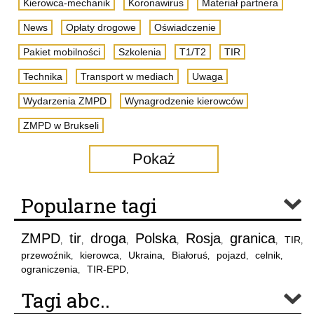
Kierowca-mechanik
Koronawirus
Materiał partnera
News
Opłaty drogowe
Oświadczenie
Pakiet mobilności
Szkolenia
T1/T2
TIR
Technika
Transport w mediach
Uwaga
Wydarzenia ZMPD
Wynagrodzenie kierowców
ZMPD w Brukseli
Pokaż
Popularne tagi
ZMPD
tir
droga
Polska
Rosja
granica
TIR
,
,
,
,
,
,
,
przewoźnik
kierowca
Ukraina
Białoruś
pojazd
celnik
,
,
,
,
,
,
ograniczenia
TIR-EPD
,
,
Tagi abc..