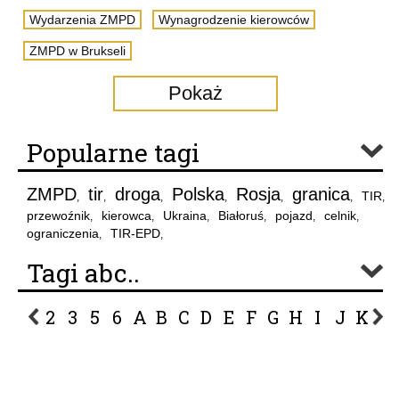
Wydarzenia ZMPD
Wynagrodzenie kierowców
ZMPD w Brukseli
Pokaż
Popularne tagi
ZMPD
tir
droga
Polska
Rosja
granica
TIR
,
,
,
,
,
,
,
przewoźnik
kierowca
Ukraina
Białoruś
pojazd
celnik
,
,
,
,
,
,
ograniczenia
TIR-EPD
,
,
Tagi abc..
2
3
5
6
A
B
C
D
E
F
G
H
I
J
K
L
P
R
S
Ś
T
U
V
W
Z