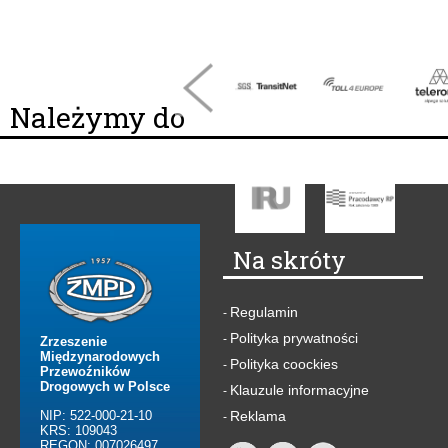
Należymy do
Na skróty
Regulamin
-
Polityka prywatności
-
Zrzeszenie
Międzynarodowych
Polityka coockies
-
Przewoźników
Drogowych w Polsce
Klauzule informacyjne
-
NIP: 522-000-21-10
Reklama
-
KRS: 109043
REGON: 007026497